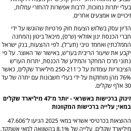
בעלי יתרות נמוכות, לרבות אפשרות להחזרי עמלות,
זיכויים או אמצעים אחרים.
הדיון עסק בשלוש הצעות חוק פרטיות שהוגשו על ידי
חברי הכנסת ינון אזולאי (ש"ס), מיכאל ביטון (המחנה
הממלכתי) ואחמד טיבי (תע"ל). לפי ההצעות, בנק ישראל
יקבע את שיעור הריבית בעו"ש, באישור שר האוצר. על פי
נתוני מרכז המחקר והמידע של הכנסת, יתרות העו"ש
הציבוריות עומדות על כ־250-211 מיליארד שקלים, כאשר
76% מהן מוחזקות על ידי בעלי חשבונות עם יתרה של עד
30 אלף שקלים.
זינוק ברכישות באשראי - יותר מ־47 מיליארד שקלים
במאי; עלייה ברכישות המקוונות
ההוצאות בכרטיסי אשראי במאי 2025 הגיעו ל־47.606
מיליארד שקלים, עלייה של 8.1% בהשוואה למאי אשתקד.