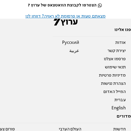
הצטרפו לקבוצת הוואטצאפ של ערוץ 7
מצאתם טעות או פרסומת לא ראויה? דווחו לנו
פנו אלינו
אודות
Pусский
יצירת קשר
عربية
פרסמו אצלנו
תנאי שימוש
מדיניות פרטיות
הצהרת נגישות
המייל האדום
עברית
English
מדורים
חדשות
העולם הערבי
פורום צע