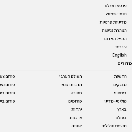
פרסמו אצלנו
תנאי שימוש
מדיניות פרטיות
הצהרת נגישות
המייל האדום
עברית
English
מדורים
חדשות
העולם הערבי
פורום צע
מבזקים
תרבות ופנאי
פורום נשו
ביטחוני
ספורט
פורום בי
פוליטי-מדיני
פורומים
פורום בי
בארץ
יהדות
בעולם
צרכנות
משפט ופלילים
אופנה