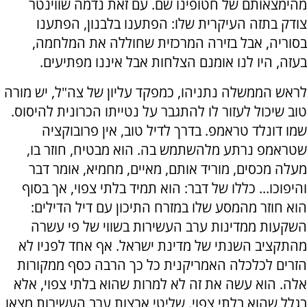
מהימצאותם של חטופינו שם. עם זאת נדמה שווינטר
צודק בתזה העיקרית שלו: הפתענו בלבנון, הפתענו
בסוריה, אבל בזירה המרכזית שחוללה את המלחמה,
בעזה, היו לנו אומנם הצלחות אבל איננו מפתיעים.
לראש הממשלה נתניהו, כמפקד עליון של צה"ל, יש מורה
טוב שיכול לעזור לו להתגבר על נטייתו הכרונית להיסוס.
שמו דונלד טראמפ. בדרך לדיל טוב, אין פרובוקציה
שטראמפ נרתע מלהשתמש בה. הוא מבטיח, חוזר בו,
מעלה מכסים, מוריד אותם, מאיים, מחמיא, אומר דבר
והיפוכו... כללו של דבר: הוא תמיד בלתי צפוי, אך בסוף
הוא חוזר מהמסע שלו במזרח התיכון עם דיל הדילים:
השקעות ממדינות ערב העשירות בשווי של פי עשרה
מהתקציב השנתי של מדינת ישראל. אף אחד לפניו לא
הזרים לכלכלה האמריקנית כל כך הרבה כסף ממקורות
אלה. הוא עשה את זה לא למרות שהוא בלתי צפוי, אלא
בגלל שהוא בלתי צפוי. שליטי ארצות ערב העשירות מצאו