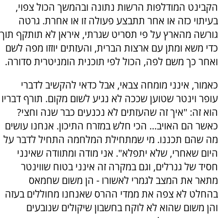
הקבינט המודלפות הרשות נתונה ובהמשך הכול צפוי,
בעיתוי כזה או אחר תתבצע פעולה זו או אחרת. גרטה
גורשה מהארץ על פי תסריט שגרתי, איראן לא תותקף תוך
כדי משא ומתן עם ארצות הברית, והעזתים יוזזו מפה לשם
ואחר כך משם לפה, הכול לפי תוכנית הומניטרית סדורה.
כאמור, אינני מומחה צבאי, אבל כדאי להקשיב לדברי
עופר וינטר שטוען שככה לא נגיע לשום מקום. תורף דבריו
הוא זה: "איך זה שהעזתים לא נכנעים כבר שנה וחצי?
כאשר הם האויב... הכי חלש במזרח התיכון. אנחנו עושים
מה שהם תכננו. מי שמתחילת המלחמה התחיל לדבר על
היום שאחרי, שלא יתפלא". אני מודה ומתוודה שאינני
חסיד של גנרלים, וגם במקרה זה אינני בטוח שווינטר
מתאר את המצב לגמרי לאשורו - הן משום שחמאס
בהחלט לא צפה את ממדי ההרס שאנחנו מחוללים בעזה
והן משום שהוא לא לוקח בחשבון שיקולים שנובעים