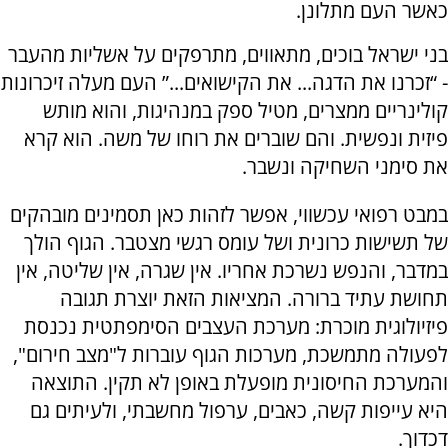
כאשר העם מתלונן.
בני ישראל בוכים, מתאווים, מתרפקים על אשליות מהעבר
- “זכרנו את הדגה... את הקישואים...” העם מעלה זיכרונות
קולינריים ממצרים, מטיל ספק במנהיגות, והוא מותש
פיזית ונפשית. והם שוברים את רוחו של משה. הוא קרא
את סימני השחיקה ונשבר.
במבט רפואי עכשווי, אפשר לזהות כאן תסמינים מובהקים
של תשישות כרונית ושל עומס רגשי מצטבר. הגוף הולך
במדבר, והנפש נשרכת אחריו. אין שגרה, אין שליטה, אין
תחושת עתיד ברורה. המציאות הזאת יוצרת תגובה
פיזיולוגית מוכרת: מערכת העצבים הסימפתטית נכנסת
לפעולה מתמשכת, מערכות הגוף עוברות ל"מצב חירום",
והמערכת החיסונית מופעלת באופן לא תקין. התוצאה
היא עייפות קשה, כאבים, ערפול מחשבתי, ולעיתים גם
דכדוך.