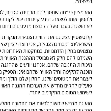
בפצצה".
הוא מציין כי "מה שחסר להם מבחינה טכנית, לפ
ולהפוך אותו לפצצה. הידע קיים וזה יכול לקחת 
לא הושגה. בעבר פעלה קבוצת מדענים בתחום הז
קלוטשטיין מציג גם את הזווית הצבאית מנקודת 
הישראלית: "מבחינה צבאית, אני רוצה לציין שאנ
נמצאים בחלון הזדמנויות. במתקפות האחרונות ש
השמדנו להם חלק לא מבוטל מההגנה האווירית 
מיכולות התגובה שלהם. אנחנו יודעים שההגנה
מוכנה לתקיפה וחיל האוויר שלהם אינו מספיק 
לעצור את המטוסים שלנו. החלון שלנו הולך ומת
פועלים להקים מחדש את מערכות ההגנה האווירי
לשימוש מטוסים מתקדמים יותר".
הוא גם מדגיש שחשוב לראות את התמונה המלאה:
הגרעין. זה רק ממד אחד של הבעייתיות האיראנ