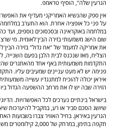
הגרעין שלה", הוסיף טראמפ.
אין ספק שהנשיא האמריקני מעדיף את האפשרו
על פני כל אופציה אחרת. הוא התערב במלחמה 
במלחמה באוקראינה ובסכסוכים נוספים, ועד כה
שום הישג משמעותי בזירה הבין־לאומית. מי שרצ
את אמריקה למעמד של "אח גדול" בזירה הבין־לא
הצליח, מאז שנכנס לבית הלבן בפעם השנייה, ל
התקדמות משמעותית באף אחד מהאתגרים שהציב
פנימה יש לא מעט עניינים שמעיבים עליו. התקד
איראן יכולה להוכיח למתנגדיו עשייה משמעותית, ו
הזירה שבה יש לו את מרחב ההשפעה הגדול ביות
בישראל בינתיים נערכים לכל האפשרויות. הדיו
שיושג הסכם סביר או רע, במקביל להיערכות ש
הגרעין באיראן. בחיל האוויר צברו בשבועות האח
תקפה בתימן, במרחק של 