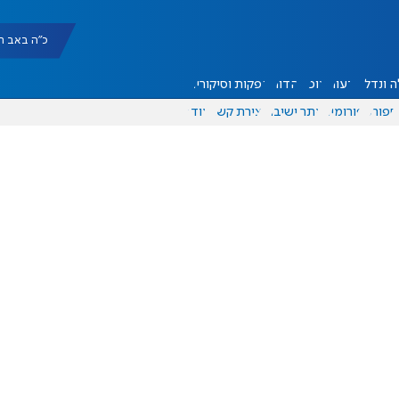
כ"ה באב תשפ"ו |
 ונדל"ן
דעות
אוכל
יהדות
הפקות וסיקורים
ספורט
פורומים
אתר ישיבה
יצירת קשר
עוד