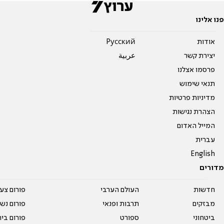
פנו אלינו
אודות
Pусский
יצירת קשר
عربية
פרסמו אצלנו
תנאי שימוש
מדיניות פרטיות
הצהרת נגישות
המייל האדום
עברית
English
מדורים
חדשות
העולם הערבי
פורום צע
מבזקים
תרבות ופנאי
פורום נשו
ביטחוני
ספורט
פורום בי