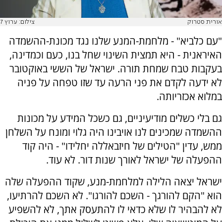
אורית סטרוק
צילום: ערוץ 7
"עם כלביא" - מלחמת-המנע שלנו נגד מכונת-ההשמדה
האיראנית - היא תמצית השינוי שחל בנו, כעם וכמדינה,
בעקבות טבח שמחת תורה. ישראל של הששי באוקטובר
לא ידעה לקדם את פני הרעה עד שזו טפחה על פניה
במלוא אכזריותה.
גם בלי כשלים מודיעיניים, גם כשכל המידע על מכונות
ההשמדה שמכינים לנו אויבינו היה גלוי ומונח על השלחן
ממש, עדין "הטילים של חיזבאללה יחלידו" - היה קוד
ההפעלה של ישראל לאורך שנות דור. לא עוד.
ישראל יצאה הלילה למלחמת-מנע, שקוד ההפעלה שלה
הוא "הקם להורגך - השכם להורגו". לא השכם להרתיעו,
לא להבהיר לו שלא כדאי לו להתעסק אתך, לא להשפיע