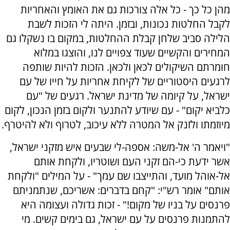
מהן כל כך - כל אלה צורכות גם את האומץ והאחריות
לקבל החלטות נכונות, ובזמן. היתה לי הזכות לשבת
הלילה סביב שלחן קבלת ההחלטות, במקום בו נשקלו גם
המחירים והקשיים שעוד צפויים לנו, והוצגו במלוא
חומרתם השיקולים לכאן ולכאן. הזכות להיות שותפה
לרגעים היסטוריים של לקיחת אחריות על חייו של עם
ישראל, על קיומה של מדינת ישראל. רגעים של "עם
כלביא יקום" - עם שיודע להתנער ולקום בזמן הנכון, לקום
מיוזמתו ולזנק אל המטרה ללא עיכוב, לטרוף ולא להיטרף.
"ויאמר ה' אל-משה: אספה-לי שבעים איש מזקני ישראל,
אשר ידעת כי-הם זקני העם ושוטריו, ולקחת אותם
אל-אוהל מועד, והתייצבו שם עמך" - על המילים "ולקחת
אותם" אומר רש"י: "קחם בדברים: אשריכם, שנתמניתם
פרנסים על בניו של מקום!" - זכות גדולה ועצומה היא
להתמנות פרנסים על עם ישראל, גם בימים קשים. מי