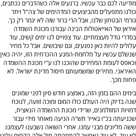
מודיעה לכם כבר עכשיו. ברגעים אלה כשהדברים נכתבים,
כולנו מתפעלים מהביצועים המדהימים של צה"ל ויתר
גורמי הבטחון שלנו, אבל הרי ברור שזה לא יגמר רק כך.
איראן של האייאטולות הכינה עבורנו מכונת השמדה
בסדרי גודל מעצמתיים. עוד צפויים לנו ימים קשים, עוד
עלולים להיות כאן נפגעים, וגם שיבושים. אבל כל מחיר
שנשלם עכשיו על מלחמת-המנע ההכרחית הזו, יהיה כאין
וכאפס לעומת המחירים שהוכנו לנו ע"י מכונת ההשמדה
האיראני. מחירים שמשמעותם חיסול מדינת ישראל. לא
פחות מכך.
בימים ההם בזמן הזה, באמצע חודש סיון לפני שמונים
שנה בדיוק היה העולם כולו המום ומוכה זוועה, לנוכח
דמויות המוזלמנים, שרידי מכונת ההשמדה הנאצית,
שכניעתה בכ"ו באייר תש"ה הגיעה מאוחר מידי עבור
ששה מליונים מבני עמנו. אחרי השואה נשבענו לעצמנו:
לא עוד. לא עוד נאפשר להתמהמה מול אלה הקמים עלינו