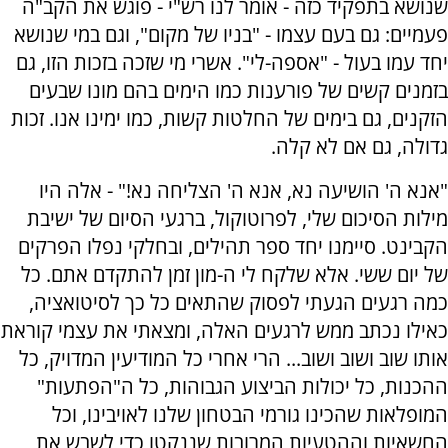
שנושא בתפקיד כזה - אומר לנו רש"י - פוגש את הקב"ה
פעמיים: גם בעם עצמו - "בניו של מקום", וגם במי שנושא
יחד עמו בעול - "אספה-לי". אשרי מי שזכה בזכות הזו, גם
בזמנים קשים של פורענות כמו הימים בהם מונו שבעים
הזקנים, גם בימים של החלטות קשות, כמו ימינו אנו. זכות
גדולה, גם אם לא קלה.
"אנא ה' הושיעה נא, אנא ה' הצליחה נא!" - אלה היו
מילות הסיכום שלי, לפרוטוקול, ברגעי הסיום של ישיבת
הקבינט. סיימנו יחד ספר תהילים, ובחלקי נפלו הפרקים
של יום ששי. אלא שלקח לי ה-מון זמן להתקדם אתם. כל
כמה רגעים הגעתי לפסוק שהתאים כל כך לסיטואציה,
כאילו נכתב ממש לרגעים האלה, ומצאתי את עצמי קוראת
אותו שוב ושוב ושוב... הרי אחרי כל המודיעין המדויק, כל
ההכנות, כל יכולות הביצוע הגבוהות, כל ה"הפתעות"
המופלאות שהכינו גורמי הבטחון שלנו לאויבינו, וכל
החשאיות וההטעיות המרובות שננקטו כדי לשבש את