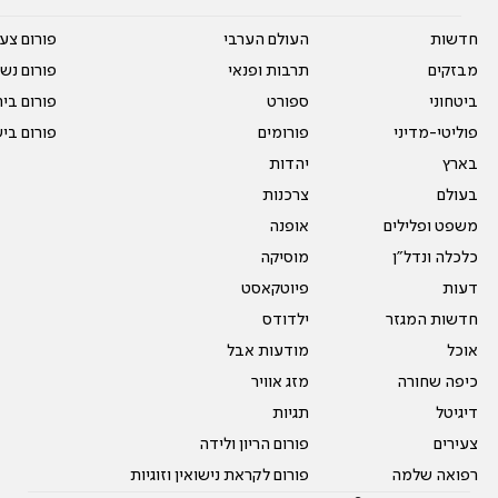
חדשות
העולם הערבי
פורום צע
מבזקים
תרבות ופנאי
פורום נשו
ביטחוני
ספורט
פורום בי
פוליטי-מדיני
פורומים
פורום בי
בארץ
יהדות
בעולם
צרכנות
משפט ופלילים
אופנה
כלכלה ונדל"ן
מוסיקה
דעות
פיוטקאסט
חדשות המגזר
ילדודס
אוכל
מודעות אבל
כיפה שחורה
מזג אוויר
דיגיטל
תגיות
צעירים
פורום הריון ולידה
רפואה שלמה
פורום לקראת נישואין וזוגיות