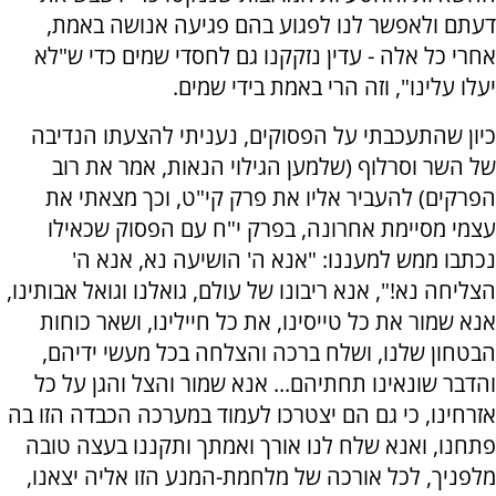
דעתם ולאפשר לנו לפגוע בהם פגיעה אנושה באמת,
אחרי כל אלה - עדין נזקקנו גם לחסדי שמים כדי ש"לא
יעלו עלינו", וזה הרי באמת בידי שמים.
כיון שהתעכבתי על הפסוקים, נעניתי להצעתו הנדיבה
של השר וסרלוף (שלמען הגילוי הנאות, אמר את רוב
הפרקים) להעביר אליו את פרק קי"ט, וכך מצאתי את
עצמי מסיימת אחרונה, בפרק י"ח עם הפסוק שכאילו
נכתבו ממש למעננו: "אנא ה' הושיעה נא, אנא ה'
הצליחה נא!", אנא ריבונו של עולם, גואלנו וגואל אבותינו,
אנא שמור את כל טייסינו, את כל חיילינו, ושאר כוחות
הבטחון שלנו, ושלח ברכה והצלחה בכל מעשי ידיהם,
והדבר שונאינו תחתיהם... אנא שמור והצל והגן על כל
אזרחינו, כי גם הם יצטרכו לעמוד במערכה הכבדה הזו בה
פתחנו, ואנא שלח לנו אורך ואמתך ותקננו בעצה טובה
מלפניך, לכל אורכה של מלחמת-המנע הזו אליה יצאנו,