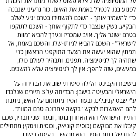
על המוטיווציה שלו. אלא פשוט לשלול ממנו את היכולת
לפגוע בנו. לנטרל באמת את האיום. כור גרעיני שנבנה
כדי להשמיד אותך - השכם להשמידו בטרם יגיע לשלב
הבקיע. נשק שנצבר כדי לתקוף אותך - השכם לתוקפו
בטרם ישוגר אליך. אויב שמכריז ונערך להביא "מוות
לישראל" - השכם להביא למותו-שלו. והשכם באמת, אל
תמתין שהוא יעשה את הצעד התוקפני הראשון כדי
שתהיה לך לגיטימציה. תפנים, ותבהיר לעולם כולו,
במעשים, שזה להפך: אין לך לגיטימציה שלא להשכים.
בישיבת הקבינט הלילה סיפרתי שוב את הבדיחה על
הישראלי והבעיטה בישבן: הבדיחה על 3 תיירים שנלכדו
ע"י שבט קניבלים, ובעוד הסיר מתחמם על האש, ניתנת
להם האפשרות לבקש "בקשה אחרונה טרם המוות".
התייר הישראלי הוא האחרון בתור, ובעוד שני חבריו, שכבר
קיבלו את מבוקשם (כוסית קוניאק, וכוסית וויסקי) מתחילים
להתבשל בתוך הסיר, הוא מבקש... בעיטה בישבן,