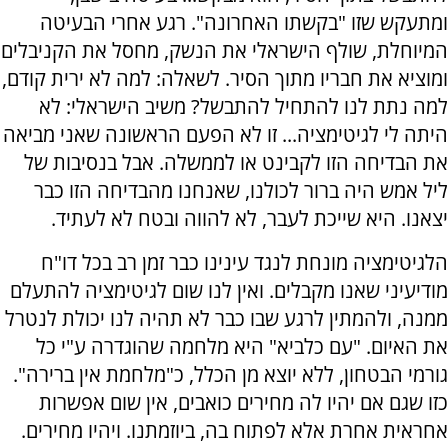
ומתעקש שזו "בקשתו האחרונה". רגע אחרי הבעיטה
המיוחלת, שולף הישראלי את הנשק, מחסל את הקניבלים
ומוציא את חבריו מתוך הסיר. לשאלה: למה לא ירית קודם,
למה נתת לנו להתחיל להתבשל? משיב הישראלי: לא
היתה לי לגיטימציה... זו לא הפעם הראשונה שאני מביאה
את הבדיחה הזו לקבינט או לממשלה. אבל בנסיבות של
ליל אמש היה ברור לכולנו, שאנחנו מהבדיחה הזו כבר
יצאנו. היא שייכת לעבר, לא להווה ובטח לא לעתיד.
הלגיטימציה מונחת לנגד עינינו כבר זמן רב בכל דו"ח
מודיעיני שאנו מקבלים. ואין לנו שום לגיטימציה להתעלם
ממנה, ולהמתין לרגע שבו כבר לא תהיה לנו יכולת לנטרל
את האיום. "עם כלביא" היא מלחמה שהוגדרה ע"י כל
גורמי הבטחון, ללא יוצא מן הכלל, כ"מלחמת אין ברירה".
כזו שגם אם יהיו לה מחירים כואבים, אין שום אפשרות
אחראית אחרת אלא לפתוח בה, ביוזמתנו. ויהיו מחירים.