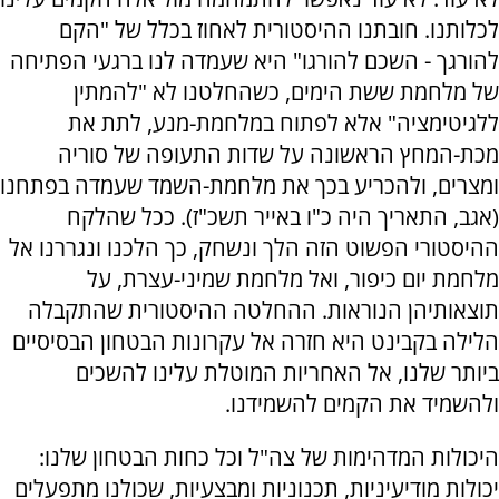
לכלותנו. חובתנו ההיסטורית לאחוז בכלל של "הקם
להורגך - השכם להורגו" היא שעמדה לנו ברגעי הפתיחה
של מלחמת ששת הימים, כשהחלטנו לא "להמתין
ללגיטימציה" אלא לפתוח במלחמת-מנע, לתת את
מכת-המחץ הראשונה על שדות התעופה של סוריה
ומצרים, ולהכריע בכך את מלחמת-השמד שעמדה בפתחנו
(אגב, התאריך היה כ"ו באייר תשכ"ז). ככל שהלקח
ההיסטורי הפשוט הזה הלך ונשחק, כך הלכנו ונגררנו אל
מלחמת יום כיפור, ואל מלחמת שמיני-עצרת, על
תוצאותיהן הנוראות. ההחלטה ההיסטורית שהתקבלה
הלילה בקבינט היא חזרה אל עקרונות הבטחון הבסיסיים
ביותר שלנו, אל האחריות המוטלת עלינו להשכים
ולהשמיד את הקמים להשמידנו.
היכולות המדהימות של צה"ל וכל כחות הבטחון שלנו:
יכולות מודיעיניות, תכנוניות ומבצעיות, שכולנו מתפעלים