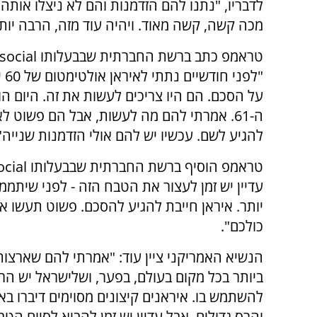
לדבריו, "נתנו להם הזדמנות והם לא ניצלו אותה.
מכה קשה, קשה מאוד. ויהיה עוד מזה, הרבה יותר
"לפני
על הסכם. הם היו צריכים לעשות את זה. היום הו
ה-61. אמרתי להם מה לעשות, אבל הם פשוט ל
להגיע לשם. עכשיו יש להם אולי הזדמנות שנייה"
עדיין יש זמן לעצור את הטבח הזה - לפני שיתמ
יותר. איראן חייבת להגיע להסכם. פשוט תעשו את
כולכם".
הנשיא האמריקני ציין עוד: "אמרתי להם שארצות
ביותר בכל מקום בעולם, בפער, ושלישראל יש הרבה
להשתמש בו. איראנים קיצונים מסוימים דיברו באו
והרס גדולים, אבל עדיין יש זמן להביא לסיום הטב