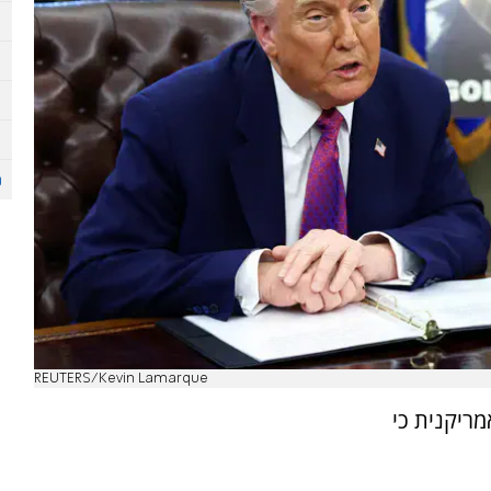
REUTERS/Kevin Lamarque
דונלד טראמפ אמר לרשת ABC האמריקנית כי