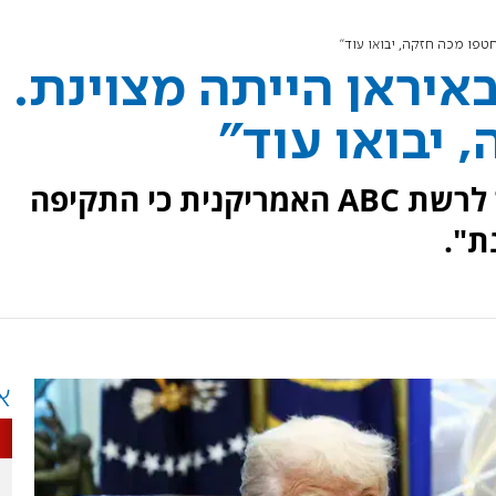
טפו מכה חזקה, יבואו עוד"
יראן הייתה מצוינת.
 יבואו עוד"
נשיא ארה"ב דונלד טראמפ אמר לרשת ABC האמריקנית כי התקיפה
ת".
א