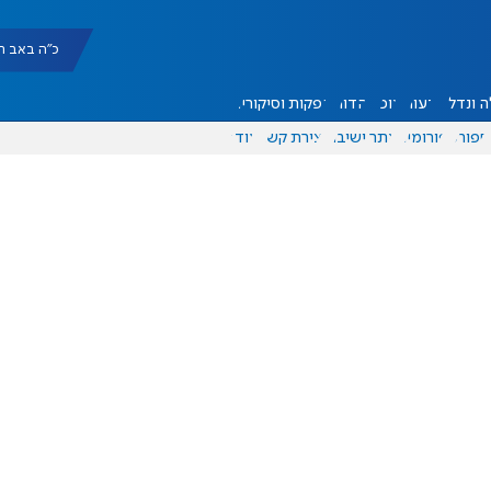
כ"ה באב תשפ"ו |
 ונדל"ן
דעות
אוכל
יהדות
הפקות וסיקורים
ספורט
פורומים
אתר ישיבה
יצירת קשר
עוד