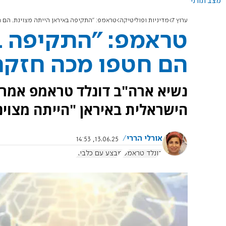
מצב תורני
ערוץ 7
מדיניות ופוליטיקה
טראמפ: "התקיפה באיראן הייתה מצוינת. הם ח
טראמפ: "התקיפה בא
הם חטפו מכה חזקה,
הישראלית באיראן "הייתה מצוינ
אורלי הררי
13.06.25, 14:53
דונלד טראמפ
מבצע עם כלביא