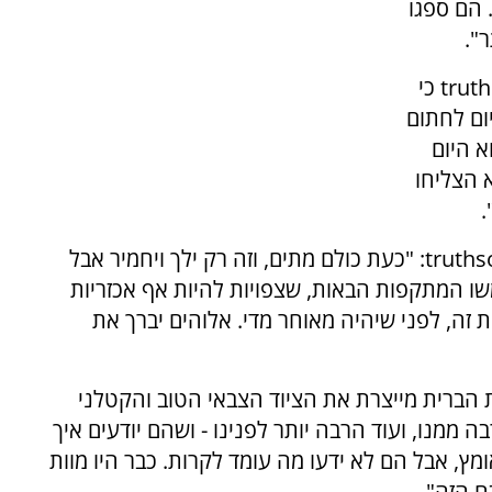
 הם ספגו
".
טראמפ כתב ברשת החברתית שבבעלותו truthsocial כי
 חודשיים נתתי לאיראן אולטימטום של 60 יום לחתום
א היום
א הצליחו
.
טראמפ הוסיף ברשת החברתית שבבעלותו truthsocial: "כעת כולם מתים, וזה רק ילך ויחמיר אבל
משו המתקפות הבאות, שצפויות להיות אף אכזריות
 זה, לפני שיהיה מאוחר מדי. אלוהים יברך את
 הברית מייצרת את הציוד הצבאי הטוב והקטלני
 ממנו, ועוד הרבה יותר לפנינו - ושהם יודעים איך
מץ, אבל הם לא ידעו מה עומד לקרות. כבר היו מוות
ח הזה".