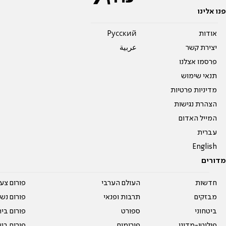
פנו אלינו
אודות
Pусский
יצירת קשר
عربية
פרסמו אצלנו
תנאי שימוש
מדיניות פרטיות
הצהרת נגישות
המייל האדום
עברית
English
מדורים
חדשות
העולם הערבי
פורום צע
מבזקים
תרבות ופנאי
פורום נשו
ביטחוני
ספורט
פורום בי
פוליטי-מדיני
פורומים
פורום בי