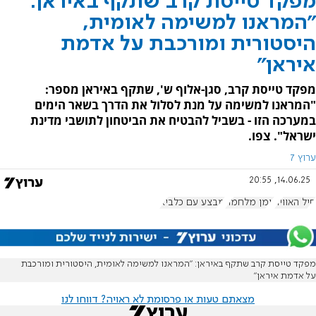
מפקד טייסת קרב שתקף באיראן:
"המראנו למשימה לאומית,
היסטורית ומורכבת על אדמת
איראן"
מפקד טייסת קרב, סגן-אלוף ש', שתקף באיראן מספר:
"המראנו למשימה על מנת לסלול את הדרך בשאר הימים
במערכה הזו - בשביל להבטיח את הביטחון לתושבי מדינת
ישראל". צפו.
ערוץ 7
14.06.25, 20:55
חיל האוויר
יומן מלחמה
מבצע עם כלביא
מפקד טייסת קרב שתקף באיראן: ״המראנו למשימה לאומית, היסטורית ומורכבת
על אדמת איראן"
מצאתם טעות או פרסומת לא ראויה? דווחו לנו