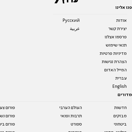
פנו אלינו
אודות
Pусский
יצירת קשר
عربية
פרסמו אצלנו
תנאי שימוש
מדיניות פרטיות
הצהרת נגישות
המייל האדום
עברית
English
מדורים
חדשות
העולם הערבי
פורום צע
מבזקים
תרבות ופנאי
פורום נשו
ביטחוני
ספורט
פורום בי