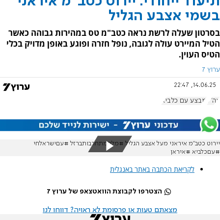
תיעוד ייחודי: יירוט כטב"מ איראני
בשמי אצבע הגליל
בסרטון שעלה לרשת נראה כטב"מ טס במהירות גבוהה כאשר
הטיל המיירט עולה לגובה, נופל חזרה ופוגע באופן מדויק בכלי
הטיס העוין.
ערוץ 7
14.06.25, 22:47
צה"ל
מבצע עם כלביא
יירוט כטב״מ איראני מעל אצבע הגליל #מלחמתחרבותברזל #עםישראלחי
#עםכלביא #איראן
לקריאת הכתבה באתר באנגלית
הצטרפו לקבוצת הוואטצאפ של ערוץ 7
מצאתם טעות או פרסומת לא ראויה? דווחו לנו