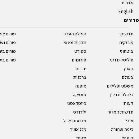
עברית
English
מדורים
חדשות
העולם הערבי
פורום צע
מבזקים
תרבות ופנאי
פורום נשו
ביטחוני
ספורט
פורום בי
פוליטי-מדיני
פורומים
פורום בי
בארץ
יהדות
בעולם
צרכנות
משפט ופלילים
אופנה
כלכלה ונדל"ן
מוסיקה
דעות
פיוטקאסט
חדשות המגזר
ילדודס
אוכל
מודעות אבל
כיפה שחורה
מזג אוויר
דיגיטל
תגיות