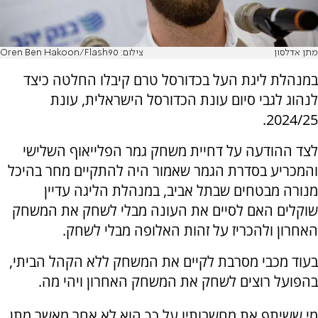
מתן אדלסון
צילום: Oren Ben Hakoon/Flash90
במנהלת ליגת העל בכדורסל טרם קיבלו החלטה כיצד
לנהוג לגבי סיום עונת הכדורסל הישראלית, עונת
2024/25.
לצד ההודעה על דחיית משחק גמר הפלייאוף השלישי
והמכריע בסדרת הגמר שאמור היה להתקיים מחר בהיכל
מנורה מבטחים שבתל אביב, במנהלת הליגה עדיין
שוקלים האם לסיים את העונה מבלי לשחק את המשחק
האחרון ולהכריז על זהות האלופה מבלי לשחק.
בעוד מכבי מסרבת לקיים את המשחק ללא הקהל הביתי,
בהפועל רוצים לשחק את המשחק האחרון ויהי מה.
מי ששיתף את מחשבותיו על כך הוא לא אחר מאשר מתן