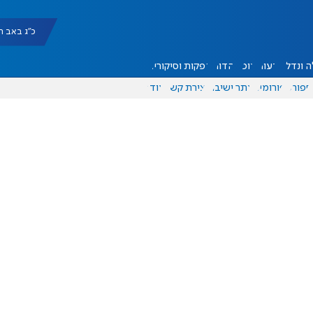
כ"ג באב תשפ"ו |
 ונדל"ן
דעות
אוכל
יהדות
הפקות וסיקורים
ספורט
פורומים
אתר ישיבה
יצירת קשר
עוד