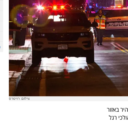
צילום: רויטרס
ר באזור
לכי רגל