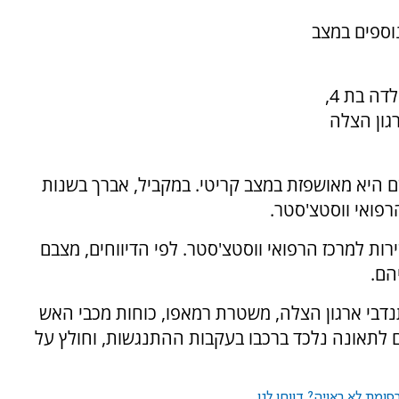
נוספים במצב
על פי 'מונסי סקופ', הנפגעת הקשה ביותר היא ילדה בת 4,
גון הצלה
ם היא מאושפזת במצב קריטי. במקביל, אברך בשנות
רפואי ווסטצ'סטר.
ירות למרכז הרפואי ווסטצ'סטר. לפי הדיווחים, מצבם
הם.
תנדבי ארגון הצלה, משטרת רמאפו, כוחות מכבי האש
ם לתאונה נלכד ברכבו בעקבות ההתנגשות, וחולץ על
ומת לא ראויה? דווחו לנו