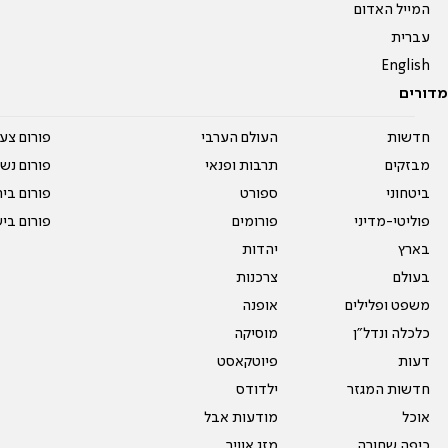
המייל האדום
עברית
English
מדורים
חדשות
העולם הערבי
פורום צע
מבזקים
תרבות ופנאי
פורום נשו
ביטחוני
ספורט
פורום בי
פוליטי-מדיני
פורומים
פורום בי
בארץ
יהדות
בעולם
צרכנות
משפט ופלילים
אופנה
כלכלה ונדל"ן
מוסיקה
דעות
פיוטקאסט
חדשות המגזר
ילדודס
אוכל
מודעות אבל
כיפה שחורה
מזג אוויר