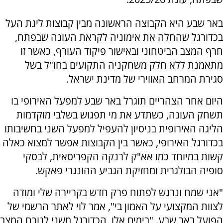
באר שבע היא הקבוצה הראשונה מבין קבוצות ליגת העל
בכדורגל שהחלה את אימוניה לקראת העונה שבפתח,
חרף המצב הביטחוני ובאישור פיקוד העורף, כאשר זו
מתאמנת ללא חלק משחקניה התקועים בחו"ל בשל
סגירת המרחב האווירי של מדינת ישראל.
היום אחר הצהריים תוגרל באר שבע למפעל האירופי בו
תשחק העונה, כשתדע את מי תפגוש בשלבי מוקדמות
הליגה האירופית בניסיון להעפיל למפעל השני בחשיבותו
בכדורגל האירופי, כאשר בין הקבוצות אפשר למצוא כאלה
קשות במיוחד כמו אא"ק לרנקה הקפריסאית, לבסקי
סופיה הבולגרית ומחזיקת הגביע ההונגרי פאקש.
"אני שמח ונרגש לפתוח פרק חדש בקריירה שלי ומודה
לצוות המקצועי על האמון בי", אמר לוי לאתר הרשמי של
הפועל באר שבע. "בימים אלו, הכדורגל משני לנוכח המצב