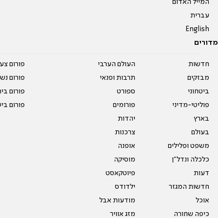
המייל האדום
עברית
English
מדורים
חדשות
העולם הערבי
פורום צע
מבזקים
תרבות ופנאי
פורום נשו
ביטחוני
ספורט
פורום בי
פוליטי-מדיני
פורומים
פורום בי
בארץ
יהדות
בעולם
צרכנות
משפט ופלילים
אופנה
כלכלה ונדל"ן
מוסיקה
דעות
פיוטקאסט
חדשות המגזר
ילדודס
אוכל
מודעות אבל
כיפה שחורה
מזג אוויר