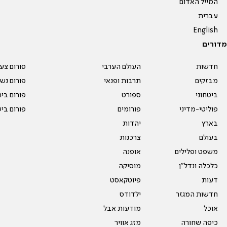
המייל האדום
עברית
English
מדורים
חדשות
העולם הערבי
פורום צע
מבזקים
תרבות ופנאי
פורום נשו
ביטחוני
ספורט
פורום בי
פוליטי-מדיני
פורומים
פורום בי
בארץ
יהדות
בעולם
צרכנות
משפט ופלילים
אופנה
כלכלה ונדל"ן
מוסיקה
דעות
פיוטקאסט
חדשות המגזר
ילדודס
אוכל
מודעות אבל
כיפה שחורה
מזג אוויר