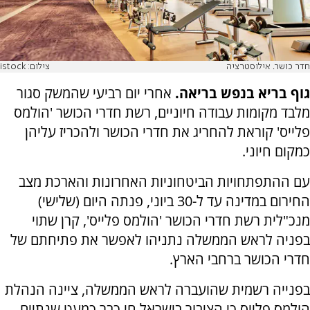
חדר כושר. אילוסטרציה
צילום: istock
גוף בריא בנפש בריאה.
אחרי יום רביעי שהמשק סגור
מלבד מקומות עבודה חיוניים, רשת חדרי הכושר 'הולמס
פלייס' קוראת להחריג את חדרי הכושר ולהכריז עליהן
כמקום חיוני.
עם ההתפתחויות הביטחוניות האחרונות והארכת מצב
החירום במדינה עד ל-30 ביוני, פנתה היום (שלישי)
מנכ"לית רשת חדרי הכושר 'הולמס פלייס', קרן שתוי
בפניה לראש הממשלה נתניהו לאפשר את פתיחתם של
חדרי הכושר ברחבי הארץ.
בפנייה רשמית שהועברה לראש הממשלה, ציינה הנהלת
הולמס פלייס כי הציבור בישראל חי כבר כמעט שנתיים