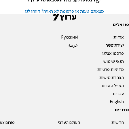
הצטרפו לקבוצת הוואטצאפ של ערוץ 7
מצאתם טעות או פרסומת לא ראויה? דווחו לנו
פנו אלינו
אודות
Pусский
יצירת קשר
عربية
פרסמו אצלנו
תנאי שימוש
מדיניות פרטיות
הצהרת נגישות
המייל האדום
עברית
English
מדורים
חדשות
העולם הערבי
פורום צע