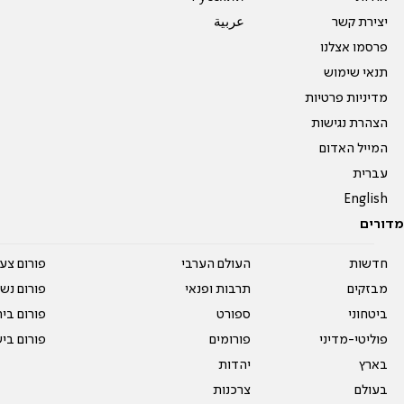
יצירת קשר
عربية
פרסמו אצלנו
תנאי שימוש
מדיניות פרטיות
הצהרת נגישות
המייל האדום
עברית
English
מדורים
חדשות
העולם הערבי
פורום צע
מבזקים
תרבות ופנאי
פורום נשו
ביטחוני
ספורט
פורום בי
פוליטי-מדיני
פורומים
פורום בי
בארץ
יהדות
בעולם
צרכנות