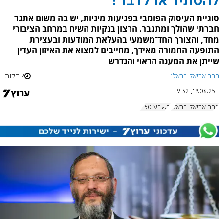
להסתיר או לדבר?
סוגיית העיסוק הפומבי בפגיעות מיניות, יש בה משום אתגר
חברתי שהולך ומתגבר. הרצון בנקיות השיח במרחב הציבורי
מחד, והצורך החד־משמעי בהעלאת המודעות ובעצירת
התופעה החמורה מאידך, מחייבים למצוא את האיזון העדין
שייתן את המענה הראוי והנדרש
הרב אריאל בראלי
2 דקות
19.06.25, 9:32
הרב אריאל בראלי
בשבע 1150