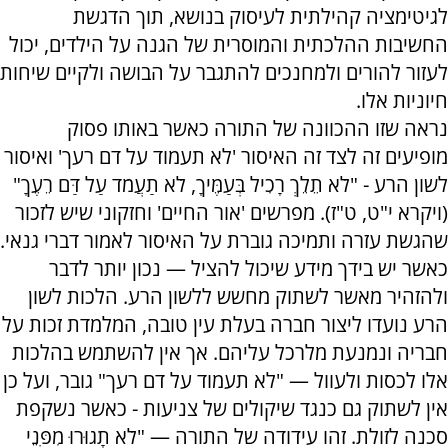
לגיטימציה קהילתית לעיסוק בנושא, תוך הדגשת
החשיבות ההלכתית והמוסרית של הגנה על הילדים, יכול
לעזור להורים ולמחנכים להתגבר על הבושה ולקיים שיחות
חיוניות אלו.
נראה שזו ההכוונה של התורה כאשר באותו פסוק
מופיעים זה לצד זה האיסור 'לא תעמוד על דם רעך' ואיסור
לשון הרע - "לֹא תֵלֵךְ רָכִיל בְּעַמֶּיךָ, לֹא תַעֲמֹד עַל דַּם רֵעֶךָ"
(ויקרא י"ט, ט"ז). מפרשים 'אור החיים' וחזקוני שיש לזכור
שהגשת עזרה ותמיכה גוברת על האיסור לאמור דברי גנאי.
כאשר יש בידך מידע שיכול להציל — נכון יותר לדבר
ולהזהיר מאשר לשתוק מחשש ללשון הרע. הלכות לשון
הרע נועדו ליצור חברה בעלת עין טובה, המלמדת זכות על
חבריה ונמנעת מלרכל עליהם. אך אין להשתמש בהלכות
אלו לכסות ולעוול — "לא תעמוד על דם רעך" גובר, ועל כן
אין לשתוק גם כנגד שיקולים של צניעות - כאשר נשקפת
סכנה לזולת. זהו עידודה של התורה — "לֹא תָגוּרוּ מִפְּנֵי