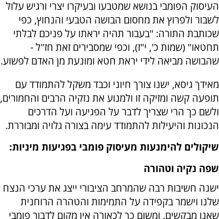
העיסוק הפומבי בנושא שמטבעו ובעיקרו יצרי ורגיש עלול
לשבור ולפרוץ את מחסום הבושה הטבעי והנחוץ, כפי
שכותבת התורה: "בעבור תהיה יראתו על פניכם לבלתי
תחטאו" (שמות כ', י"ז), וכפי שמסבירים זאת חז"ל -
שהבושה מביאה לידי יראת חטא ומונעת מן האדם לפשוע.
מאידך גיסא, ישנו צורך חיוני וכבד משקל להתמודד עם
תופעה קשה ומזיקה זו ולמנוע את נזקיה הרבים והחמורים,
ולשם כך הרי שצריך לדבר על הפגיעה ועל הדרכים
הנכונות והיעילות להתמודד עימה בצורה גלויה ומבוררת
.
שיקולים להימנעות מעיסוק פומבי בפגיעות מיניות:
שפה נקיה וטהורה
ישנה חשיבות רבה שהמרחב הציבורי ייצג את ערכי הנצח
שלנו וישמר בקפידה על התמימות והטהרה הרוחנית
שאנו מבקשים. ומשום כך לכאורה אין מקום לדבור פומבי