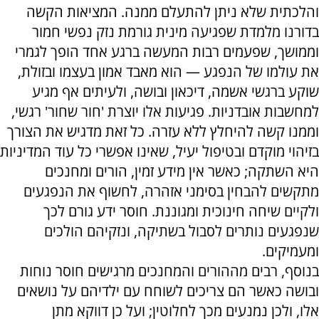
והלכתית שלא ניתן להתעלם ממנה. המציאות הקשה
בדורנו מלמדת שפגיעה מינית גורמת נזק נפשי חמור
וממושך, שפעמים רבות המעשה ברגע אחד הופך לגמרי
את עולמו של הנפגע — הוא מאבד אמון בעצמו ובזולת,
שוקע ברגשי אשמה, דיכאון ובושה, ולעיתים אף מגיע
למחשבות אובדניות. פגיעות אלו יוצרת 'חור שחור' רגשי,
וממנו קשה להיחלץ ללא עזרה. כל זאת מדגיש את הצורך
בזיהוי מוקדם ובטיפול יעיל, שאינו אפשרי כל עוד המדיניות
היא השתקה; כאשר אין מידע זמין, הורים ומחנכים
מתקשים להבחין בסימני אזהרה, לחשוף את הנפגעים
ולקיים שיחה חינוכית ומגוננת. חוסר ידע גורם לכך
שנפגעים נותרים לסבול בשתיקה, ונזקיהם הולכים
ומעמיקים
.
בנוסף, רבים מההורים והמחנכים מרגישים חוסר נוחות
ובושה כאשר הם צריכים לשוחח עם ילדיהם על נושאים
אלו, ולכן נמנעים מכך לחלוטין; ועל כן דווקא מתן