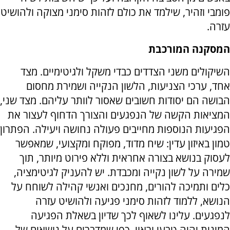
פומבי וזהיר, שילמד את כולם לזהות סימני מצוקה ולהושיט
עזרה.
המסקנה המורכבת
השיקולים משני הצדדים כבדי משקל ולגיטימיים. מצד
אחד, ערכי הצניעות, הלשון הנקייה ושמירת מחסום
הבושה הם יסודות חשובים שאסור לוותר עליהם. מצד שני,
המציאות הקשה של הנפגעים והצורך הדחוף לעצור את
הפגיעות הנוספות מחייבים פעולה נחושה ויעילה. הפתרון
טמון באיזון עדין: שיח מדוד, מפוקח ומקצועי, שמאפשר
לעסוק בנושא בצורה אחראית וללא פירוט מיותר, תוך
שמירה על לשון נקייה ומכבדת. יש להעניק לגיטימציה,
כלים ותמיכה להורים, מחנכים ואנשי קהילה לשוחח על
הנושא, ללמוד לזהות סימני פגיעה ולהושיט עזרה
לנפגעים. עלינו לשאוף לכך שדיון בשאלת הפגיעה
המינית יהיה טבעי וראוי, כפי שמדברים על נושאים של