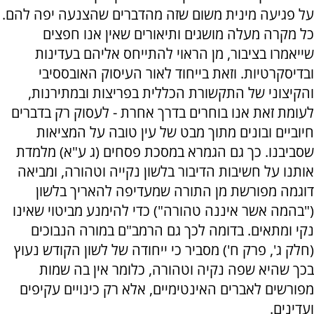
על פגיעה מינית משום שזה מהדברים שהצנעה יפה להם.
כל מקרה מעלה מושגים ותיאורים שאין אנו חפצים
שייאמרו בציבור, מן הראוי להתייחס אליהם בעדינות
ובדיסקרטיות. וזאת בייחוד לאור העיסוק האובססיבי
והקיצוני של התקשורת הכללית בפריצות ובמתירנות,
לעומת זאת אנו בוחרים בדרך אחרת - לעסוק רק בדברים
חיוביים ובונים מתוך מבט של עין טובה על המציאות
שסביבנו. כך גם הגמרא במסכת פסחים (ג ע"א) מלמדת
אותנו על חשיבות הדיבור בלשון נקייה וטהורה, ומביאה
דוגמה מפורשת מן התורה שמעדיפה להאריך בלשון
("בהמה אשר איננה טהורה") כדי להימנע מביטוי שאינו
נקי ומתאים. בדומה לכך גם הרמב"ם במורה הנבוכים
(חלק ג', פרק ח') מסביר כי ייחודה של לשון הקודש נעוץ
בכך שהיא שפה נקיה וטהורה, כלומר אין בה שמות
מפורשים לאברים האינטימיים, אלא רק כינויים עקיפים
ועדינים.