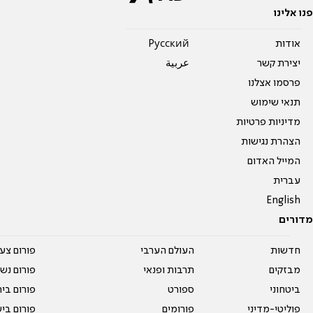
פנו אלינו
אודות
Pусский
יצירת קשר
عربية
פרסמו אצלנו
תנאי שימוש
מדיניות פרטיות
הצהרת נגישות
המייל האדום
עברית
English
מדורים
חדשות
העולם הערבי
פורום צע
מבזקים
תרבות ופנאי
פורום נשו
ביטחוני
ספורט
פורום בי
פוליטי-מדיני
פורומים
פורום בי