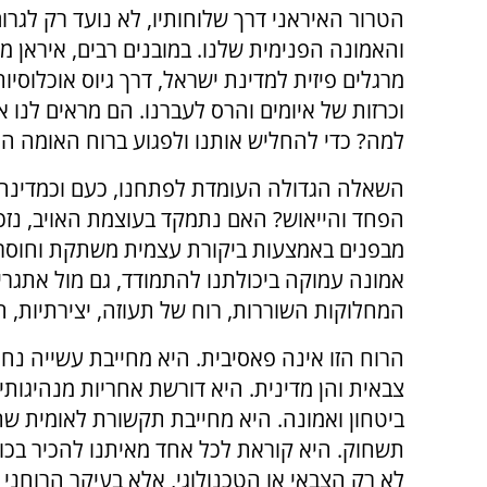
הטרור האיראני דרך שלוחותיו, לא נועד רק לגרו
והאמונה הפנימית שלנו. במובנים רבים, איראן מ
מרגלים פיזית למדינת ישראל, דרך גיוס אוכלוסיות
וכרזות של איומים והרס לעברנו. הם מראים לנו
למה? כדי להחליש אותנו ולפגוע ברוח האומה ה
השאלה הגדולה העומדת לפתחנו, כעם וכמדינה, 
הפחד והייאוש? האם נתמקד בעוצמת האויב, נזכו
מבפנים באמצעות ביקורת עצמית משתקת וחוסר א
אמונה עמוקה ביכולתנו להתמודד, גם מול אתגר
המחלוקות השוררות, רוח של תעוזה, יצירתיות, ח
הרוח הזו אינה פאסיבית. היא מחייבת עשייה נחו
צבאית והן מדינית. היא דורשת אחריות מנהיגו
ביטחון ואמונה. היא מחייבת תקשורת לאומית שת
תשחוק. היא קוראת לכל אחד מאיתנו להכיר בכוח
לא רק הצבאי או הטכנולוגי, אלא בעיקר הרוחני ו