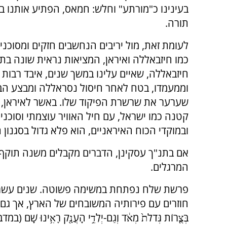
בעינינו כ"מורתע" וחלש: חמאס, הפתיע אותנו
תורה.
לעומת זאת, מול יריבים הנחשבים חזקים ומסוכני
כמו חיזבאללה ואיראן, המציאות נראית שונה בתכ
חיזבאללה, שאיים עלינו במשך שנים, איבד רבות 
וממעמדו, בטח לאחר חיסול נסראללה ומבצע הב
שערער את שרשרת הפיקוד שלו. באשר לאיראן,
קטנה כמו ישראל, עם חיל האוויר עוצמתי וסוכני
ובמוקדי הכוח האיראניים, הוא פלא גדול בסגנון 
אם בתנ"ך עסקינן, הדברים מקבלים משנה תוק
המרגלים.
פרשת שלח נפתחת במשימה פשוטה. שנים עשר 
חוזרים עם פירותיה המשובחים של הארץ, אך גם עם בשורה מרה:
בְּצֻ֤רוֹת גְּדֹלֹת֙ מְאֹ֔ד וְגַם-יְלִדֵ֥י הָֽעֲנָ֖ק רָאִ֥