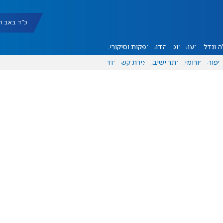
כ"ד באב תשפ"ו |
 ונדל"ן
דעות
אוכל
יהדות
הפקות וסיקורים
ספורט
פורומים
אתר ישיבה
יצירת קשר
עוד