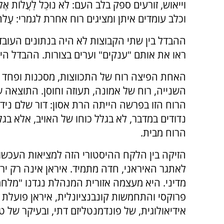
וייאוש, זורעים ספק בלב העם: לֹא נוּכַל לַעֲלוֹת אֶל ה
וכלב עומדים איתן ומציגים רוח אחרת לגמרי: עָלֹה נַעֲלֶה ו
ההבדל בין שתי הקבוצות לא היה בנתונים העובדת
ראו את אותם "ענקים" וערים בצורות. ההבדל היה
האחת הפיצה רוח של התכווצות, מסכנות ופחד 
השנייה, רוח של אמונה, תעוזה וחוסן. התוצאה
נדודים במדבר, לא בגלל כוחו של האויב, אלא בג
הרוח מבית.
הזיקה בין הלקח ההיסטורי הזה למציאות העכשוו
לאתגר האיראני, חדה מתמיד. איראן אינה רק ירי
מדיני. היא מעצמה אזורית המנהלת נגדנו "מלחמ
פרוקסי והתחמשות קונבנציונלית, איראן פועלת 
אידיאולוגית, של פונדמנטליזם דתי, ובעיקר של ט