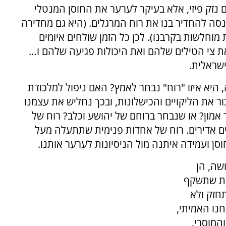
ם נזק פיזי, אלא בעיקר לערער את החוסן המנטלי
נסה להחדיר בנו את רוח המרגלים. (היא גם מחדירה
 מוחלשות בקרבנו). לכן כל הזמן שולחים איומים
 את צי הטילים שלהם ואת היכולות פגיעה שלהם ו…
ישראלית.
היא איזו "רוח" נבחר לאמץ? האם ניפול למלכודת
ר את הליקויים והכישלונות, ובכך נחליש את עצמנו
מון? או שנבחר ברוחם של יהושע וכלב? רוח של
ים אדירים. רוח של אחדות פנימית שתתעלה מעל
וסן ועמידה איתנה מול הניסיונות לערער אותנו.
שה, הן
תית שתשקף
חזק ולא
נו האמיתי,
המוסרי.