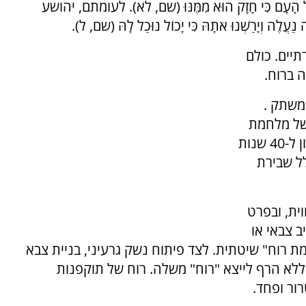
ָעָם כִּי חָזָק הוּא מִמֶּנּוּ (שם, לא). לעומתם, יהושע
ְיָרַשְׁנוּ אֹתָהּ כִּי יָכוֹל נוּכַל לָהּ (שם, ל).
יים. כולם
 ברוח.
משתק .
 של מלחמת
הרוח הזו בפרשה הייתה הרת אסון: דור שלם נידון ל-40 שנות
לל שבירת
ית, ובפרט
ב צבאי או
ת רוח" שיטתית. לצד פיתוח נשק גרעיני, בניית צבא
ללא הרף לייצא "רוח" משלה. רוח של תוקפנות
רור ופחד.