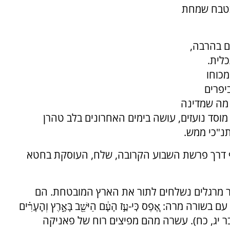
 בטבח שמחת
ם בהרבה,
לית.
מכוחו
יפרים
 מה שמדינה
 מוסד נועזים, עושה בימים האחרונים בלב טהרן
תנ"כי ממש.
ף דרך פרשת השבוע הקרובה, שלח, העוסקת בחטא
מרגלים נשלחים לתור את הארץ המובטחת. הם
 אֶ֚פֶס כִּֽי-עַ֣ז הָעָ֔ם הַיֹּשֵׁ֖ב בָּאָ֑רֶץ וְהֶֽעָרִ֗ים
ינוּ שָֽׁם (במדבר יג, כח). עשרה מהם מפיצים רוח של פאניקה