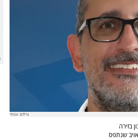
צילום: עצמי
ן בזירה
ויב שנתפס