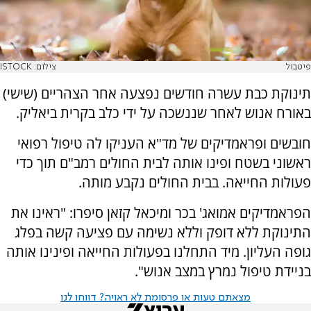
פיטבול
צילום: ISTOCK
תינוקת כבת עשרה חודשים נפצעה אחר הצהריים (שישי)
באורח אנוש לאחר שננשכה על ידי כלב בקרית ביאליק.
חובשים ופראמדיקים של מד"א העניקו לה טיפול רפואי
ראשוני בשטח ופינו אותה לבית החולים רמב"ם תוך כדי
פעולות החייאה. בבית החולים נקבע מותה.
הפראמדיקים אמואג' בכר ומיכאל קזאן סיפרו: "ראינו את
התינוקת ללא דופק וללא נשימה עם פציעה קשה בפלג
גופה העליון. מיד התחלנו בפעולות החייאה ופינינו אותה
בניידת טיפול נמרץ במצב אנוש".
מצאתם טעות או פרסומת לא ראויה? דווחו לנו