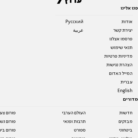
פנו אלינו
אודות
Pусский
יצירת קשר
عربية
פרסמו אצלנו
תנאי שימוש
מדיניות פרטיות
הצהרת נגישות
המייל האדום
עברית
English
מדורים
חדשות
העולם הערבי
פורום צע
מבזקים
תרבות ופנאי
פורום נשו
ביטחוני
ספורט
פורום בי