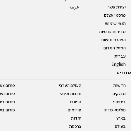
יצירת קשר
عربية
פרסמו אצלנו
תנאי שימוש
מדיניות פרטיות
הצהרת נגישות
המייל האדום
עברית
English
מדורים
חדשות
העולם הערבי
פורום צע
מבזקים
תרבות ופנאי
פורום נשו
ביטחוני
ספורט
פורום בי
פוליטי-מדיני
פורומים
פורום בי
בארץ
יהדות
בעולם
צרכנות