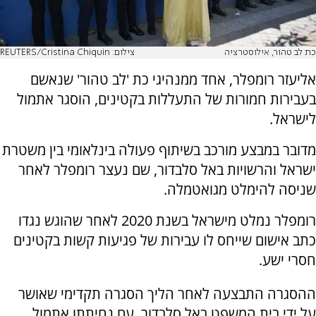
כת לב טהור, אילוסטרציה
צילום: REUTERS/Cristina Chiquin
אליעזר רומפלר, אחד ממנהיגי כת 'לב טהור' שנאשם
בעבירות חמורות של התעללות בקטינים, הוסגר אתמול
לישראל.
מדובר במבצע מורכב בשיתוף פעולה בינלאומי בין משטרת
ישראל והרשויות באל סלבדור, שם נעצר רומפלר לאחר
שניסה להימלט מגואטמלה.
רומפלר נמלט מישראל בשנת 2020 לאחר שהוגש נגדו
כתב אישום שייחס לו עבירות של פגיעות קשות בקטינים
חסרי ישע.
ההסגרה התבצעה לאחר הליך הסגרה תקדימי שאושר
על ידי בית המשפט באל סלבדור. עם נחיתתו אתמול