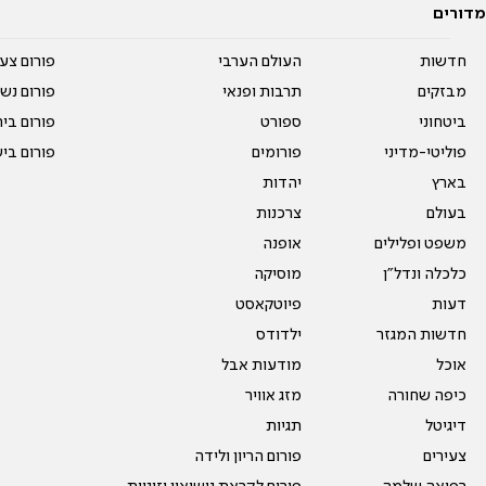
מדורים
חדשות
העולם הערבי
פורום צע
מבזקים
תרבות ופנאי
פורום נשו
ביטחוני
ספורט
פורום בי
פוליטי-מדיני
פורומים
פורום בי
בארץ
יהדות
בעולם
צרכנות
משפט ופלילים
אופנה
כלכלה ונדל"ן
מוסיקה
דעות
פיוטקאסט
חדשות המגזר
ילדודס
אוכל
מודעות אבל
כיפה שחורה
מזג אוויר
דיגיטל
תגיות
צעירים
פורום הריון ולידה