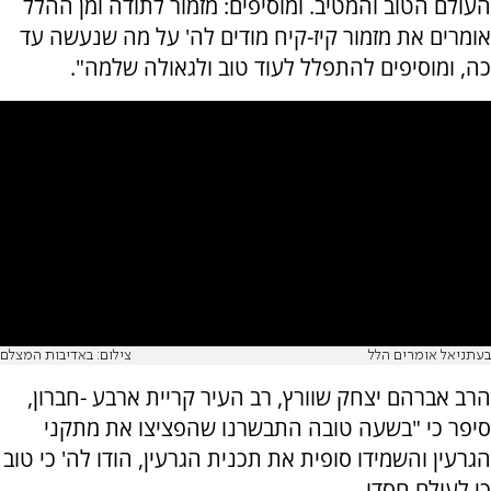
העולם הטוב והמטיב. ומוסיפים: מזמור לתודה ומן ההלל
אומרים את מזמור קיז-קיח מודים לה' על מה שנעשה עד
כה, ומוסיפים להתפלל לעוד טוב ולגאולה שלמה".
בעתניאל אומרים הלל
צילום: באדיבות המצלם
הרב אברהם יצחק שוורץ, רב העיר קריית ארבע -חברון,
סיפר כי "בשעה טובה התבשרנו שהפציצו את מתקני
הגרעין והשמידו סופית את תכנית הגרעין, הודו לה' כי טוב
כי לעולם חסדו.