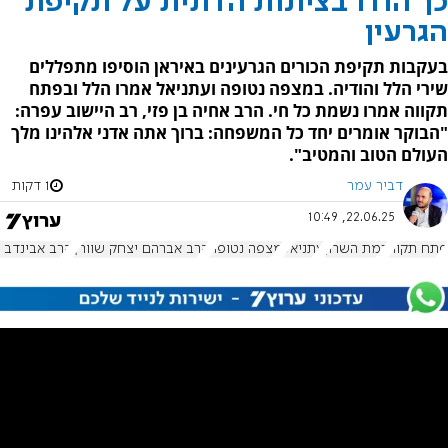
כך הודו בציונות הדתית על תקיפת
הגרעין
בעקבות תקיפת הכורים הגרעינים באיראן הוסיפו מתפללים
שירי הלל והודיה. במצפה נטופה ועתניאל אמרו הלל ובפתח
תקווה אמרו נשמת כל חי. הרב אחיה בן פזי, רב היישוב עפרה:
"הבוקר אומרים יחד כל המשפחה: ברוך אתה אדני אלהינו מלך
העולם הטוב והמטיב".
דביר עמר
1 דקות
22.06.25, 10:49
פתח תקוה
רמת השרון
עתניאל
מצפה נטופה
הרב אברהם יצחק שוורץ
הרב אבינדב 