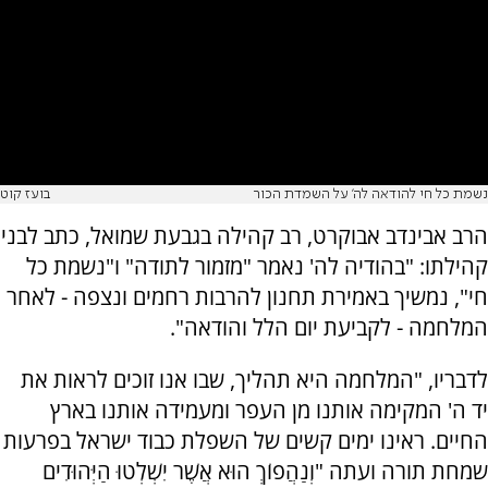
נשמת כל חי להודאה לה' על השמדת הכור
בועז קוט
הרב אבינדב אבוקרט, רב קהילה בגבעת שמואל, כתב לבני
קהילתו: "בהודיה לה' נאמר "מזמור לתודה" ו"נשמת כל
חי", נמשיך באמירת תחנון להרבות רחמים ונצפה - לאחר
המלחמה - לקביעת יום הלל והודאה".
לדבריו, "המלחמה היא תהליך, שבו אנו זוכים לראות את
יד ה' המקימה אותנו מן העפר ומעמידה אותנו בארץ
החיים. ראינו ימים קשים של השפלת כבוד ישראל בפרעות
שמחת תורה ועתה "וְנַהֲפוֹךְ הוּא אֲשֶׁר יִשְׁלְטוּ הַיְּהוּדִים