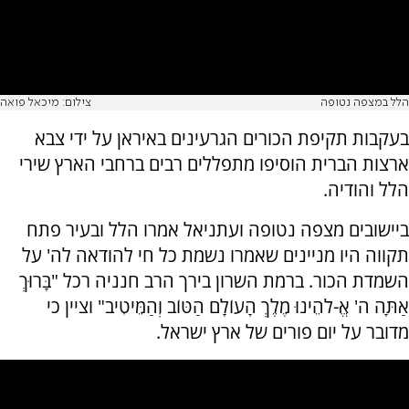
הלל במצפה נטופה
צילום: מיכאל פואה
בעקבות תקיפת הכורים הגרעינים באיראן על ידי צבא
ארצות הברית הוסיפו מתפללים רבים ברחבי הארץ שירי
הלל והודיה.
ביישובים מצפה נטופה ועתניאל אמרו הלל ובעיר פתח
תקווה היו מניינים שאמרו נשמת כל חי להודאה לה' על
השמדת הכור. ברמת השרון בירך הרב חנניה רכל "בָּרוּךְ
אַתָּה ה' אֱ-לֹהֵינוּ מֶלֶךְ הָעוֹלָם הַטּוֹב וְהַמֵּיטִיב" וציין כי
מדובר על יום פורים של ארץ ישראל.