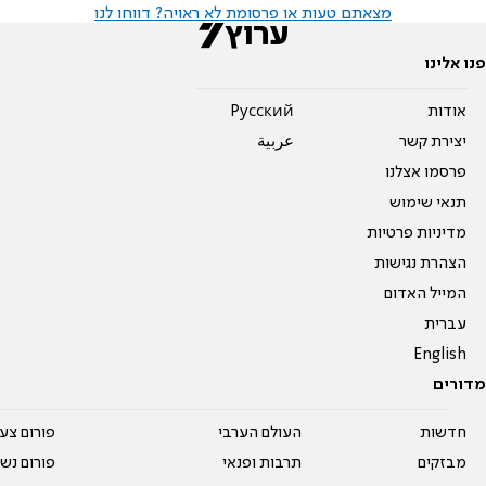
מצאתם טעות או פרסומת לא ראויה? דווחו לנו
פנו אלינו
אודות
Pусский
יצירת קשר
عربية
פרסמו אצלנו
תנאי שימוש
מדיניות פרטיות
הצהרת נגישות
המייל האדום
עברית
English
מדורים
חדשות
העולם הערבי
פורום צע
מבזקים
תרבות ופנאי
פורום נשו