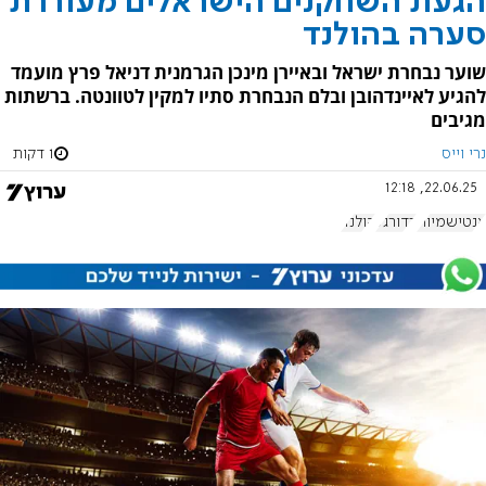
הגעת השחקנים הישראלים מעוררת
סערה בהולנד
שוער נבחרת ישראל ובאיירן מינכן הגרמנית דניאל פרץ מועמד
להגיע לאיינדהובן ובלם הנבחרת סתיו למקין לטוונטה. ברשתות
מגיבים
נרי וייס
1 דקות
22.06.25, 12:18
אנטישמיות
כדורגל
הולנד