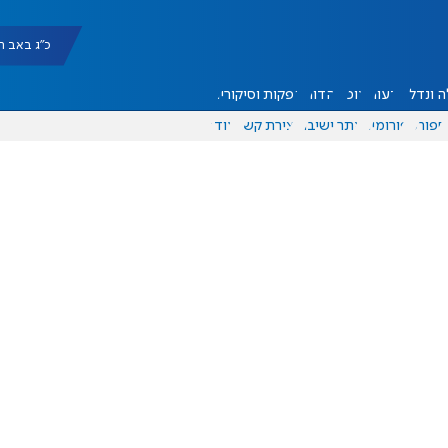
כ"ג באב תשפ"ו |
 ונדל"ן
דעות
אוכל
יהדות
הפקות וסיקורים
ספורט
פורומים
אתר ישיבה
יצירת קשר
עוד