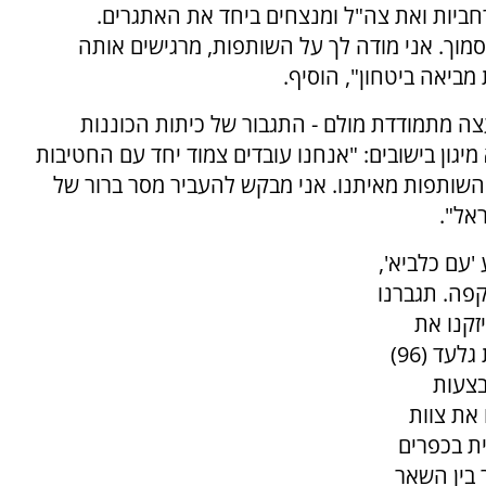
חביות ואת צה"ל ומנצחים ביחד את האתגרים.
סמוך. אני מודה לך על השותפות, מרגישים אותה
ביאה ביטחון", הוסיף.
ה מתמודדת מולם - התגבור של כיתות הכוננות
יגון בישובים: "אנחנו עובדים צמוד יחד עם החטיבות
והשותפות מאיתנו. אני מבקש להעביר מסר ברור של
אל".
'עם כלביא',
פה. תגברנו
זקנו את
התפר. בצעד היסטורי הוקמה האוגדה המרחבית גלעד (96)
בצעות
 את צוות
ת בכפרים
 בין השאר