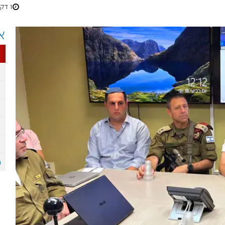
1 דקות
א