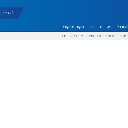
כ"ג באב תשפ"ו |
 ונדל"ן
דעות
אוכל
יהדות
הפקות וסיקורים
ספורט
פורומים
אתר ישיבה
יצירת קשר
עוד