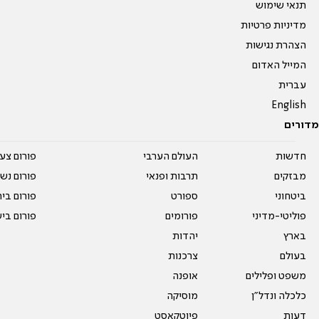
תנאי שימוש
מדיניות פרטיות
הצהרת נגישות
המייל האדום
עברית
English
מדורים
חדשות
העולם הערבי
פורום צע
מבזקים
תרבות ופנאי
פורום נשו
ביטחוני
ספורט
פורום בי
פוליטי-מדיני
פורומים
פורום בי
בארץ
יהדות
בעולם
צרכנות
משפט ופלילים
אופנה
כלכלה ונדל"ן
מוסיקה
דעות
פיוטקאסט