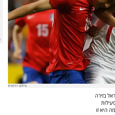
צילום: רויטרס
אל בזירה
עילות
ה היא זו