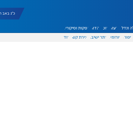
כ"ג באב תשפ"ו |
 ונדל"ן
דעות
אוכל
יהדות
הפקות וסיקורים
ספורט
פורומים
אתר ישיבה
יצירת קשר
עוד