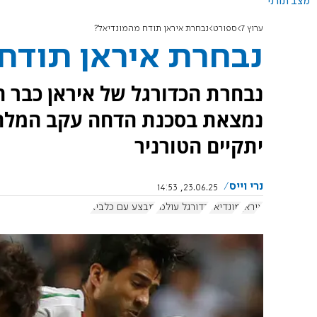
מצב תורני
ערוץ 7
ספורט
נבחרת איראן תודח מהמונדיאל?
נבחרת איראן תודח
נבחרת הכדורגל של איראן כבר 
נמצאת בסכנת הדחה עקב המלח
יתקיים הטורניר
נרי וייס
23.06.25, 14:53
איראן
מונדיאל
כדורגל עולמי
מבצע עם כלביא