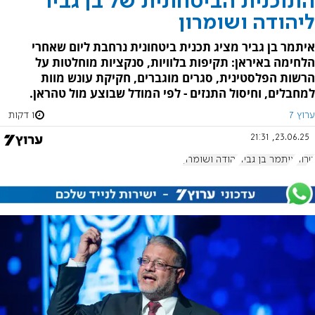
התוכנית הביטחונית של בן גביר
ליהודה ושומרון
איתמר בן גביר מציג תכנית ביטחונית נרחבת ליום שאחרי
הלחימה באיראן: תקיפות בלוויות, סנקציות מוחלטות על
הרשות הפלסטינית, סגרים מוגברים, חקיקת עונש מוות
למחבלים, וחיסול התנזים - לפי המודל שבוצע מול טהראן.
ערוץ 7
1 דקות
23.06.25, 21:31
טרור
איתמר בן גביר
יהודה ושומרון