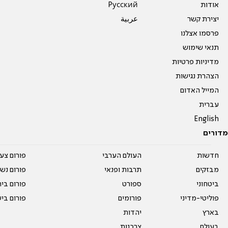
אודות
Pусский
יצירת קשר
عربية
פרסמו אצלנו
תנאי שימוש
מדיניות פרטיות
הצהרת נגישות
המייל האדום
עברית
English
מדורים
חדשות
העולם הערבי
פורום צע
מבזקים
תרבות ופנאי
פורום נשו
ביטחוני
ספורט
פורום בי
פוליטי-מדיני
פורומים
פורום בי
בארץ
יהדות
בעולם
צרכנות