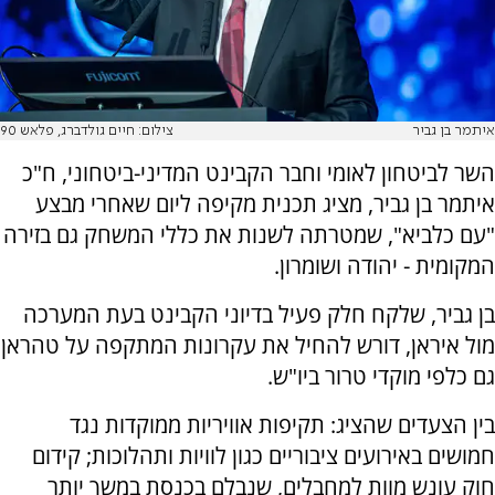
איתמר בן גביר
צילום: חיים גולדברג, פלאש 90
השר לביטחון לאומי וחבר הקבינט המדיני-ביטחוני, ח"כ
איתמר בן גביר, מציג תכנית מקיפה ליום שאחרי מבצע
"עם כלביא", שמטרתה לשנות את כללי המשחק גם בזירה
המקומית - יהודה ושומרון.
בן גביר, שלקח חלק פעיל בדיוני הקבינט בעת המערכה
מול איראן, דורש להחיל את עקרונות המתקפה על טהראן
גם כלפי מוקדי טרור ביו"ש.
בין הצעדים שהציג: תקיפות אוויריות ממוקדות נגד
חמושים באירועים ציבוריים כגון לוויות ותהלוכות; קידום
חוק עונש מוות למחבלים, שנבלם בכנסת במשך יותר