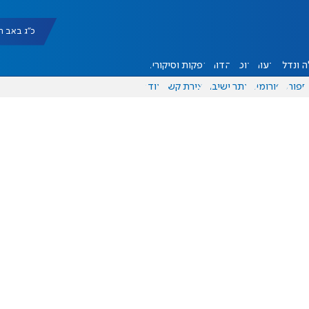
כ"ג באב תשפ"ו |
 ונדל"ן
דעות
אוכל
יהדות
הפקות וסיקורים
ספורט
פורומים
אתר ישיבה
יצירת קשר
עוד