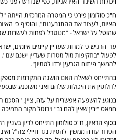
ויכולות השיגור האיראניות, כפי שנדרש לפני כש
ח"כ סולומון פירט כי המטרה המרכזית הייתה "ל
האיום, לעצור את ההתגרענות", והוסיף כי האיום
שהוטל על ישראל - "מנוטרל לפחות לעשרות שני
עוד הדגיש כי למרות שעדיין קיימים איומים, ישר
לפעול "בתקיפות מול מטרות שעדיין ישנם שם". לד
להמשך פיתוח הגרעין ירדו לטמיון".
בהתייחס לשאלה האם הושגה התקדמות מספקת, ה
לחלוטין את היכולות שלהם ואני משוכנע שבסעי
בנוגע להשפעה אפשרית על עזה, ציין, "הסכם ה
חמאס "יבין שאין להם גב" ויבוטל מקור התמיכה 
בסוף הראיון, ח"כ סולומון התייחס לדיון בעניין
הטרור עודה ממשיך להסית נגד חיילי צה"ל ואינו 