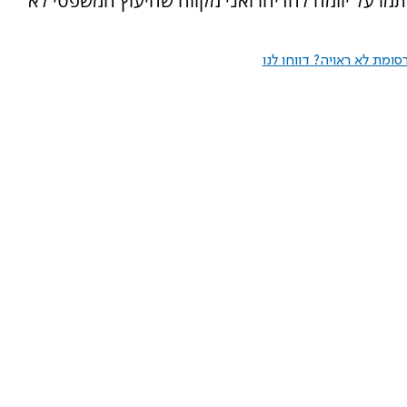
70 חברי כנסת כבר חתמו על יוזמה להדיחו ואני מקווה שהיעוץ המשפטי לא
ומת לא ראויה? דווחו לנו