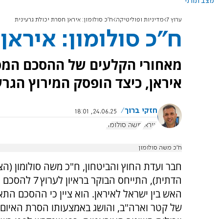
מצב תורני
ערוץ 7
מדיניות ופוליטיקה
ח"כ סולומון: איראן חסרת יכולת גרעינית
ח"כ סולומון: איראן
מאחורי הקלעים של ההסכם המפת
איראן, כיצד הופסק המירוץ הגר
חזקי ברוך
24.06.25, 18:01
איראן
משה סולומון
ח"כ משה סולומון
חבר ועדת החוץ והביטחון, ח"כ משה סולומון (הצי
הדתית), התייחס הבוקר בראי
האש בין ישראל לאיראן. הוא ציין כי ההסכם התא
של קטר וארה"ב, והושג באמצעותו הסרת האיום 