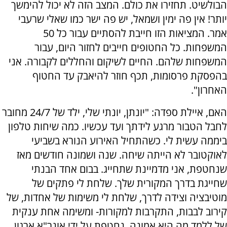
הבולשיט. תחזירו את כולם. המצב הזה לא יכול להימשך
יותר! אין פה ימין ושמאל, יש פה ישר כמו שאלי שרעבי
אמר. המציאות הזו חייבת להסתיים עבור כל 50
המשפחות. כל החטופים חייבים לחזור היום, עבור
המשפחות שלהם. החיים לשיקום והחללים לקבורה. אני
בהפסקת פרסומות, תכף חוזר להיאבק עד החטוף
האחרון".
האם, איילת ספדה: "יונתן, יונתי שלי, ילד של 24/7 מחובר
לחבל הטבור מרגע לידתך ועד עכשיו. כמה שיחות טלפון
ביממה עשית לי. כשהתחיל האירוע הנורא בשביעי
לאוקטובר לא הייתה שיחה. שנה ושמונה חודשים מאז
שנחטפת, אני מדמיינת שתחייג. בבום אחד הבנתי
שחייגת בדרך המקורית שלך. שלחת לי פתקים של
מוטיבציה וצידה לדרך, שלחת לי משימות של אחדות, של
קירוב לבבות, התקרבות למקורות- ומשימה אחת ענקית
של ללמד מה היא אמונה. נחטפת על ידי אונר"א ארגון