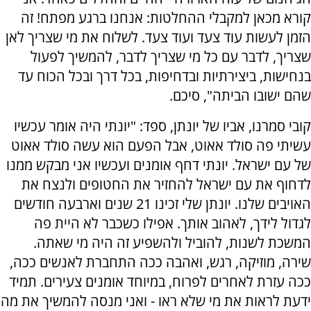
קורא מכאן למקבלי ההחלטות: אנחנו ברגע מפתח! זה
הזמן לעשות עוד צעד ועוד צעד. לשלוח את מי שצריך לאן
שצריך, לדבר עם כל מי שצריך לדבר, להמשיך לפעול
בנחישות, ביצירתיות ובדחיפות, בכל דרך ובכל הכוח עד
שהם ישובו הביתה", סיכם.
קובי סמרנו, אביו של יונתן, ספד: "יונתי היה אומר עכשיו
עשיתי פה סולד אאוט, אבל הפעם הוא עשה סולד אאוט
של עם ישראל. יונתי דחף אומנים ועכשיו אני מבקש ממנו
לדחוף את עם ישראל להחזיר את החטופים ולנצח את
האויבים שלנו. יונתן שלי זכינו 21 שנים וארבעה חודשים
לגדול לידך, לאהוב אותך. אפילו כשכבר לא היית פה
המשכת לשנות, להוביל ולהשפיע זה היה מי שאתה.
שירה, מוזיקה, רגש, ואהבה ככה התחברת לאנשים ככה,
ככה עזרת לאחרים לפרוח, במיוחד אומנים צעירים. תמיד
ידעת לראות את מי שלא ראו - ואני מנסה להמשיך את מה