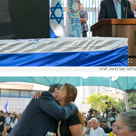
צילום: קובי גדעון, לע"מ