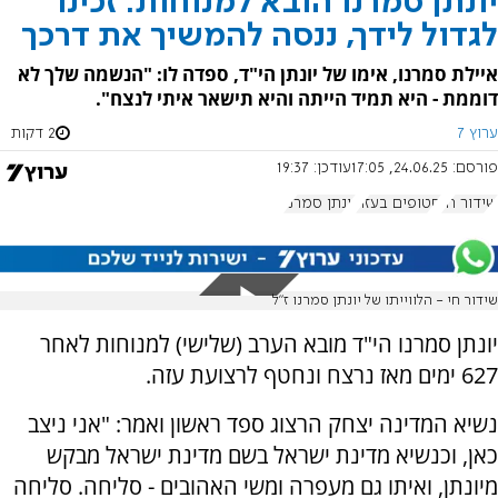
יונתן סמרנו הובא למנוחות: זכינו
לגדול לידך, ננסה להמשיך את דרכך
איילת סמרנו, אימו של יונתן הי"ד, ספדה לו: "הנשמה שלך לא
דוממת - היא תמיד הייתה והיא תישאר איתי לנצח".
ערוץ 7
2 דקות
פורסם:
24.06.25, 17:05
עודכן:
19:37
שידור חי
חטופים בעזה
יונתן סמרנו
שידור חי - הלווייתו של יונתן סמרנו ז״ל
יונתן סמרנו הי"ד מובא הערב (שלישי) למנוחות לאחר
627 ימים מאז נרצח ונחטף לרצועת עזה.
נשיא המדינה יצחק הרצוג ספד ראשון ואמר: "אני ניצב
כאן, וכנשיא מדינת ישראל בשם מדינת ישראל מבקש
מיונתן, ואיתו גם מעפרה ומשי האהובים - סליחה. סליחה