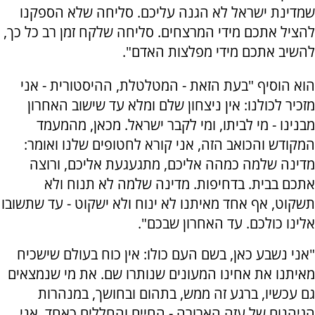
שמדינת ישראל לא הגנה עליכם. סליחה שלא הספקנו
להציל אתכם מידי המרצחים. סליחה שלקח זמן רב כל כך,
להשיב אתכם מידי מפלצות האדם".
הוא הוסיף "בעת הזאת - המטלטלת, ההיסטורית - אני
מזכיר לכולנו: אין ניצחון שלם ומלא עד שישוב האחרון
מבנינו - מי לביתו, ומי לקבר ישראל. מכאן, מהמעמד
המקודש והכואב הזה, אני קורא לחטופים שלנו ואומר:
מדינה שלמה כמהה אליכם, מתגעגעת אליכם, ורוצה
אתכם בבית. בדחיפות. מדינה שלמה לא תנוח ולא
תשקוט, אף אחד מאיתנו לא ינוח ולא ישקוט - עד שתשובו
אלינו כולכם. עד האחרון שבכם".
"אני נשבע כאן, בשם העם כולו: אין כוח בעולם שישכיח
מאיתנו את אחינו המעונים שנותרו שם. את מי שנמצאים
גם עכשיו, ברגע זה ממש, בתהום ובחושך, במנהרות
הגיהנום של עזה הארורה - החיים והחללים כאחד. אני