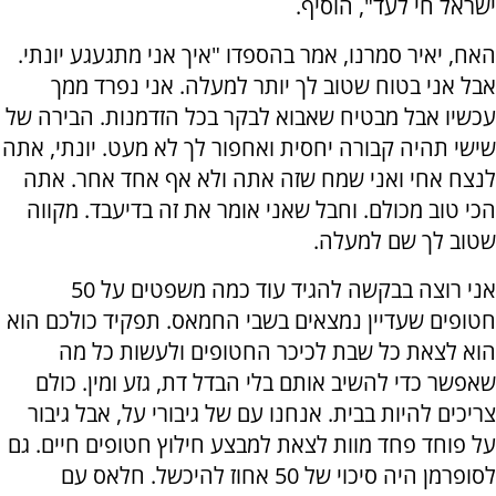
ישראל חי לעד", הוסיף.
האח, יאיר סמרנו, אמר בהספדו "איך אני מתגעגע יונתי.
אבל אני בטוח שטוב לך יותר למעלה. אני נפרד ממך
עכשיו אבל מבטיח שאבוא לבקר בכל הזדמנות. הבירה של
שישי תהיה קבורה יחסית ואחפור לך לא מעט. יונתי, אתה
לנצח אחי ואני שמח שזה אתה ולא אף אחד אחר. אתה
הכי טוב מכולם. וחבל שאני אומר את זה בדיעבד. מקווה
שטוב לך שם למעלה.
אני רוצה בבקשה להגיד עוד כמה משפטים על 50
חטופים שעדיין נמצאים בשבי החמאס. תפקיד כולכם הוא
הוא לצאת כל שבת לכיכר החטופים ולעשות כל מה
שאפשר כדי להשיב אותם בלי הבדל דת, גזע ומין. כולם
צריכים להיות בבית. אנחנו עם של גיבורי על, אבל גיבור
על פוחד פחד מוות לצאת למבצע חילוץ חטופים חיים. גם
לסופרמן היה סיכוי של 50 אחוז להיכשל. חלאס עם