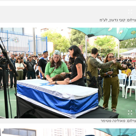
צילום: קובי גדעון, לע"מ