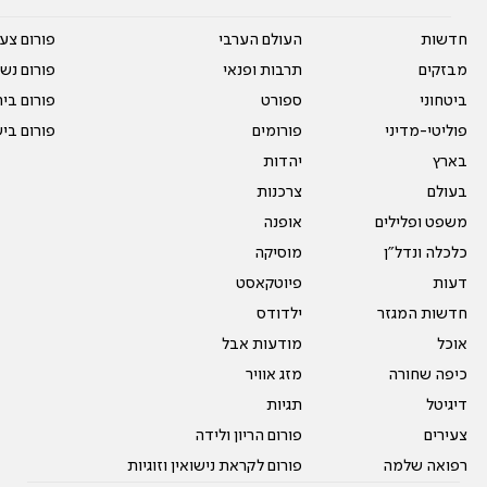
חדשות
העולם הערבי
פורום צע
מבזקים
תרבות ופנאי
פורום נשו
ביטחוני
ספורט
פורום בי
פוליטי-מדיני
פורומים
פורום בי
בארץ
יהדות
בעולם
צרכנות
משפט ופלילים
אופנה
כלכלה ונדל"ן
מוסיקה
דעות
פיוטקאסט
חדשות המגזר
ילדודס
אוכל
מודעות אבל
כיפה שחורה
מזג אוויר
דיגיטל
תגיות
צעירים
פורום הריון ולידה
רפואה שלמה
פורום לקראת נישואין וזוגיות