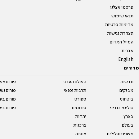
פרסמו אצלנו
תנאי שימוש
מדיניות פרטיות
הצהרת נגישות
המייל האדום
עברית
English
מדורים
חדשות
העולם הערבי
פורום צע
מבזקים
תרבות ופנאי
פורום נשו
ביטחוני
ספורט
פורום בי
פוליטי-מדיני
פורומים
פורום בי
בארץ
יהדות
בעולם
צרכנות
משפט ופלילים
אופנה