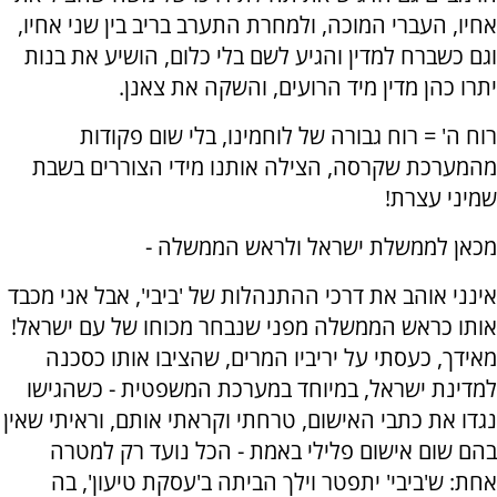
אחיו, העברי המוכה, ולמחרת התערב בריב בין שני אחיו,
וגם כשברח למדין והגיע לשם בלי כלום, הושיע את בנות
יתרו כהן מדין מיד הרועים, והשקה את צאנן.
רוח ה' = רוח גבורה של לוחמינו, בלי שום פקודות
מהמערכת שקרסה, הצילה אותנו מידי הצוררים בשבת
שמיני עצרת!
מכאן לממשלת ישראל ולראש הממשלה -
אינני אוהב את דרכי ההתנהלות של 'ביבי', אבל אני מכבד
אותו כראש הממשלה מפני שנבחר מכוחו של עם ישראל!
מאידך, כעסתי על יריביו המרים, שהציבו אותו כסכנה
למדינת ישראל, במיוחד במערכת המשפטית - כשהגישו
נגדו את כתבי האישום, טרחתי וקראתי אותם, וראיתי שאין
בהם שום אישום פלילי באמת - הכל נועד רק למטרה
אחת: ש'ביבי' יתפטר וילך הביתה ב'עסקת טיעון', בה