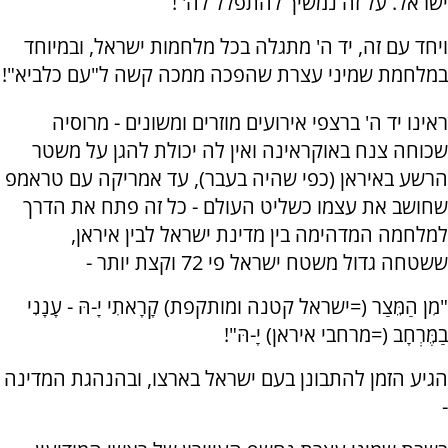
ישראל. על זה נמשיך להתפלל לה' !
ויחד עם זה, יד ה' מתגלה בכל מלחמות ישראל, ובמיוחד
במלחמת שמיני עצרת שהפכה ממכה קשה ל"עם כלביא"!
ראינו יד ה' ברצפי אירועים מוזרים ומשונים - מרוסיה
שכוחה צנח באוקראינה ואין לה יכולת להגן על משטר
הרשע באיראן (כפי שהיה בעבר), עד אמריקה עם טראמפ
שחושב את עצמו כשליט העולם - כל זה פתח את הדרך
למלחמה המדהימה בין מדינת ישראל לבין איראן,
ששטחה גדול משטח ישראל פי 72 וקצת יותר -
"מִן הַמֵּצַר (=ישראל קטנה ומותקפת) קָרָאתִי יָ-הּ - עָנָנִי
בַמֶּרְחָב (=מרחבי איראן) יָ-הּ"!
הגיע הזמן להתבונן בעם ישראל בארצו, ובהנהגת המדינה
-