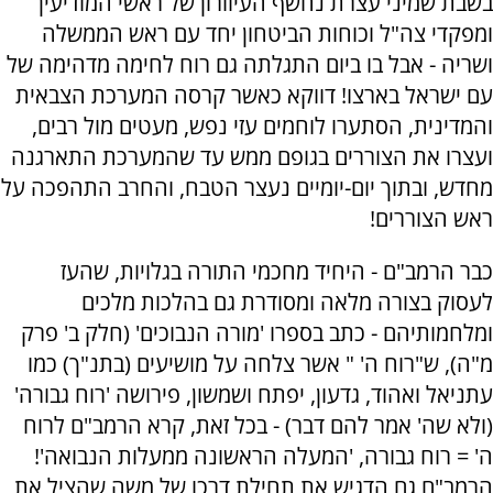
בשבת שמיני עצרת נחשף העיוורון של ראשי המודיעין
ומפקדי צה"ל וכוחות הביטחון יחד עם ראש הממשלה
ושריה - אבל בו ביום התגלתה גם רוח לחימה מדהימה של
עם ישראל בארצו! דווקא כאשר קרסה המערכת הצבאית
והמדינית, הסתערו לוחמים עזי נפש, מעטים מול רבים,
ועצרו את הצוררים בגופם ממש עד שהמערכת התארגנה
מחדש, ובתוך יום-יומיים נעצר הטבח, והחרב התהפכה על
ראש הצוררים!
כבר הרמב"ם - היחיד מחכמי התורה בגלויות, שהעז
לעסוק בצורה מלאה ומסודרת גם בהלכות מלכים
ומלחמותיהם - כתב בספרו 'מורה הנבוכים' (חלק ב' פרק
מ"ה), ש"רוח ה' " אשר צלחה על מושיעים (בתנ"ך) כמו
עתניאל ואהוד, גדעון, יפתח ושמשון, פירושה 'רוח גבורה'
(ולא שה' אמר להם דבר) - בכל זאת, קרא הרמב"ם לרוח
ה' = רוח גבורה, 'המעלה הראשונה ממעלות הנבואה'!
הרמב"ם גם הדגיש את תחילת דרכו של משה שהציל את