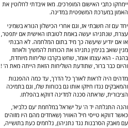
יימחקו כתבי האישום המופרכים. מאז איבדתי לחלוטין את
האמון במערכת המשפטית במדינה.
יחד עם זה חשבתי אז, וגם אחרי הכישלון הנורא בשמיני
עצרת, שנתניהו יעשה באמת לטובתו האישית אם יתפטר,
או אם יודיע שיעשה כך מיד בתום המלחמה. לא הבנתי
מנין שואב בנימין נתניהו את הכוחות להמשיך ולאחוז
בהגה - הוא עצמו אומר, שחש בקרבו שליחות מיוחדת,
והיום כבר ברור, שתודעת השליחות הזאת הייתה מאת ה' !
מדהים היה לראות לאורך כל הדרך, עד כמה ההפגנות
והמאבקים נגדו חיזקו אותו גם בכוחות שלו, וגם בתמיכה
הציבורית, שראתה סכנה למדינה דווקא בהפלתו.
והנה התגלתה יד ה' על ישראל במלחמת 'עם כלביא',
כאשר דווקא טייסי חיל האוויר (שאחדים מהם היו מזוהים
עם מאבק הסרבנות נגד נתניהו), נלחמים כעת בתושייה,