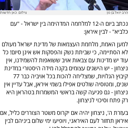
הרב יואל בן נון
צילום: כאן חדשות
נכתב ביום ה-12 למלחמה המדהימה בין ישראל - "עם
כלביא" - לבין איראן:
למען האמת, מלחמת העצמאות של מדינת ישראל מעולם
לא הסתיימה, כי שביתת נשק והפסקות אש אינן סיום! כל
עוד יש מדינות עם צבאות אויב ששואפות להשמידנו, אין
ניצחון - יש הישגים עצומים בקנה מידה היסטורי במדינת
קיבוץ הגלויות, שמצליחה להכות בכל אויביה כבר 77
שנים, ומטוסיה שולטים אפילו בשמי איראן, אבל עדיין אין
ניצחון - גם פגיעה קשה בראשי המשמרות בטהראן היא
רק פתח וסיכוי לניצחון.
בעזרת ה', ניצחון יהיה אם יקרוס משטר הצוררים כליל, אם
איראן תחזור לעם האיראני, ויופיעו ימי שלום ביניהם לבין