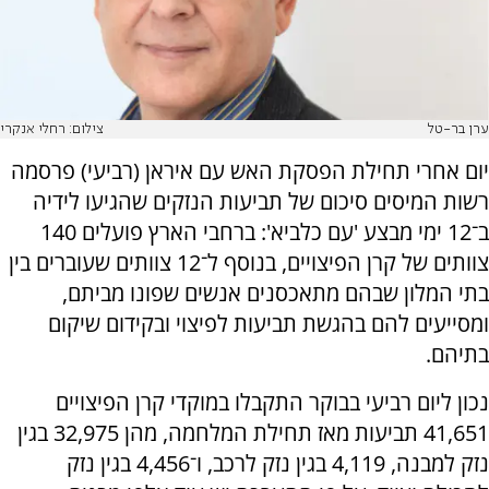
ערן בר-טל
צילום: רחלי אנקרי
יום אחרי תחילת הפסקת האש עם איראן (רביעי) פרסמה
רשות המיסים סיכום של תביעות הנזקים שהגיעו לידיה
ב־12 ימי מבצע 'עם כלביא': ברחבי הארץ פועלים 140
צוותים של קרן הפיצויים, בנוסף ל־12 צוותים שעוברים בין
בתי המלון שבהם מתאכסנים אנשים שפונו מביתם,
ומסייעים להם בהגשת תביעות לפיצוי ובקידום שיקום
בתיהם.
נכון ליום רביעי בבוקר התקבלו במוקדי קרן הפיצויים
41,651 תביעות מאז תחילת המלחמה, מהן 32,975 בגין
נזק למבנה, 4,119 בגין נזק לרכב, ו־4,456 בגין נזק