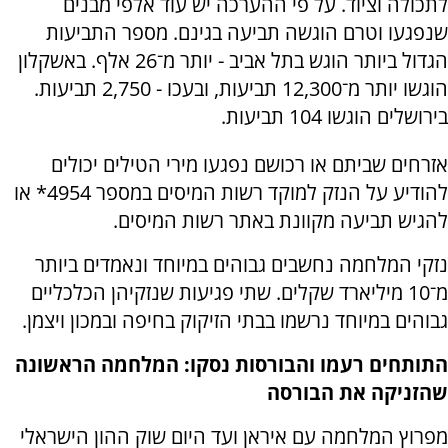
לתכולה וציוד. על פי ההערכה יש עוד אלפי מבנים
שנפגעו וטרם הוגשה תביעה בגינם. מספר התביעות
הגדול ביותר הוגש בתל אביב - יותר מ־26 אלף. באשקלון
הוגשו יותר מ־12,300 תביעות, ובעכו - 2,750 תביעות.
בירושלים הוגשו 104 תביעות.
אזרחים שביתם או רכושם נפגעו מירי הטילים יכולים
להודיע על הנזק למוקד רשות המיסים במספר 4954* או
להגיש תביעה מקוונת באתר רשות המיסים.
נזקי המלחמה נחשבים גבוהים במיוחד ונאמדים ביותר
מ־10 מיליארד שקלים. שתי פגיעות שנזקיהן הכלכליים
גבוהים במיוחד נרשמו בבתי הזיקוק בחיפה ובמכון ויצמן.
התותחים רעמו והבורסות נסקו: המלחמה הראשונה
שהזניקה את הבורסה
מפרוץ המלחמה עם איראן ועד היום שוק ההון הישראלי