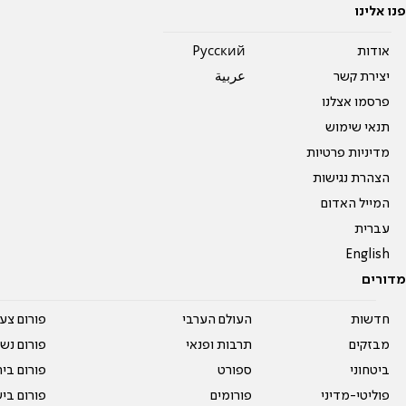
פנו אלינו
אודות
Pусский
יצירת קשר
عربية
פרסמו אצלנו
תנאי שימוש
מדיניות פרטיות
הצהרת נגישות
המייל האדום
עברית
English
מדורים
חדשות
העולם הערבי
פורום צע
מבזקים
תרבות ופנאי
פורום נשו
ביטחוני
ספורט
פורום בי
פוליטי-מדיני
פורומים
פורום בי