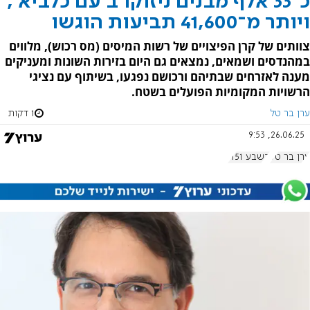
כ־33 אלף מבנים ניזוקו ב'עם כלביא',
ויותר מ־41,600 תביעות הוגשו
צוותים של קרן הפיצויים של רשות המיסים (מס רכוש), מלווים
במהנדסים ושמאים, נמצאים גם היום בזירות השונות ומעניקים
מענה לאזרחים שבתיהם ורכושם נפגעו, בשיתוף עם נציגי
הרשויות המקומיות הפועלים בשטח.
ערן בר טל
1 דקות
26.06.25, 9:53
ערן בר טל
בשבע 1151