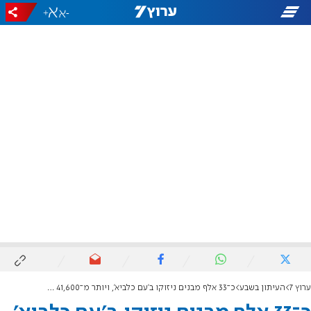
+
-
ערוץ 7
העיתון בשבע
כ־33 אלף מבנים ניזוקו ב'עם כלביא', ויותר מ־41,600 תביעות הוגשו