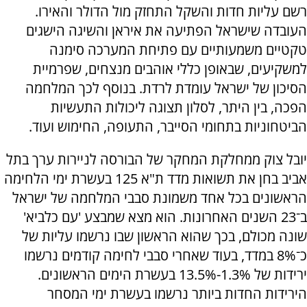
רשם עליות חדות והשקל התחזק מול הדולר והאירו.
העובדה שישראל הפתיעה את איראן והשיגה הישגים
טקטיים משמעותיים עם פתיחת המערכה סימנה
למשקיעים, שבאופן כללי אוהבים מנצחים, שפרמיית
הסיכון של ישראל עומדת לרדת. בנוסף לכך המלחמה
הפכה, בין היתר, לסלון תצוגה ליכולות התעשיות
הביטחוניות בתחומי הסייבר, התעופה, החימוש ועוד.
יובל צוק ממחלקת המחקר של הבורסה לניירות ערך בתל
אביב בחן את תשואות מדד ת"א 125 בעשרת ימי הלחימה
הראשונים בכל אחד משמונת סבבי המלחמה של ישראל
ב־23 השנים האחרונות. הוא מצא שמבצע 'עם כלביא'
שונה מכולם, בכך שהוא הראשון שבו נרשמו עליות של
כ־8% במדד, בעוד שאחרי סבבי לחימה קודמים נרשמו
ירידות של 1.3%-13.5% בעשרת הימים הראשונים.
הירידות החדות ביותר נרשמו בעשרת ימי המסחר