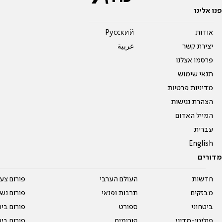
פנו אלינו
אודות
Pусский
יצירת קשר
عربية
פרסמו אצלנו
תנאי שימוש
מדיניות פרטיות
הצהרת נגישות
המייל האדום
עברית
English
מדורים
חדשות
העולם הערבי
פורום צע
מבזקים
תרבות ופנאי
פורום נשו
ביטחוני
ספורט
פורום בי
פוליטי-מדיני
פורומים
פורום בי