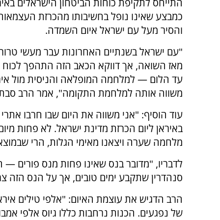
התייחס לתקיפת כוחות הביטחון הישראלים באירא
כמבצע שאינו נופל בחשיבותו מהכרזת העצמאות
והסיר מעל עם ישראל איום השמדה.
"עם ישראל בשנתיים האחרונות עבר מעשי טרור
מאז השואה, אך דווקא הכאב הזה התהפך לכוח ע
עד הלום — למלחמה המופלאה והניסית מול איר
משווה אותה למלחמת התקומה", אמר הרב סבתו
עוד הוסיף: "אני משווה את היום שבו חרבו אתרי 
באיראן ליום הכרזת מדינת ישראל. לא פחות מיו
מלחמה שערה ויצאנו מאימי הגלות, הרי שבמוצא
לדבריו, "מדובר בנס שאינו פחות מנס פורים — 
סנהדרין שתקבע ימים טובים, אך על הנס הזה צריך
הרב הדגיש את עוצמת האיום: "אלפי טילים איראנ
של נפגעים. הכנות נרחבות כללו גיוס אלפי אמבו