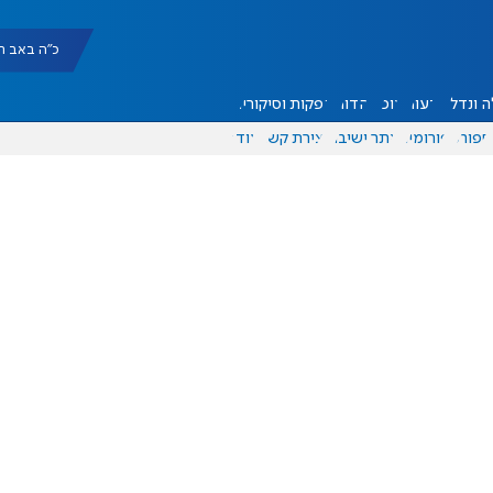
כ"ה באב תשפ"ו |
 ונדל"ן
דעות
אוכל
יהדות
הפקות וסיקורים
ספורט
פורומים
אתר ישיבה
יצירת קשר
עוד