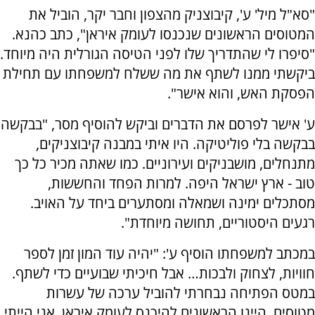
"סא"ל מיל' ע', קיבוצניק מהצפון וחבר יקר, הוביל את
המטוסים הראשונים שנכנסו לעומק איראן", כתב כהנא.
"סיפרו לי שהתדריך שלו לפני הטיסה הגורלית היה מיוחד.
ביקשתי ממנו לשתף את מה ששלח למשפחתו עם תחילת
הפסקת האש, והוא אישר".
ע' אישר לפרסם את הדברים וביקש להוסיף מסר, "בבקשה
בבקשה בלי פוליטיקה. היו איתי במבנה קיבוצניקים,
מתנחלים, מושבניקים ועירוניים. כמו שאתה מכיר כל כך
טוב - ארץ ישראל היפה. למרות הפחד והחששות,
מסתכלים ימינה ושמאלה ומסתערים ביחד על האויב.
רגעים היסטוריים, תחושה מיוחדת".
במכתב למשפחתו הוסיף ע': "יהיה עוד המון זמן לספר
חוויות, לצחוק ולבכות… אבל חיכיתי שבועיים כדי לשתף.
במטס הפתיחה נבחרתי להוביל ערכה של עשרות
מטוסים. היינו הראשונים להיכנס לעומק איראן. אני הייתי