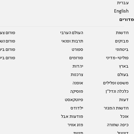
עברית
English
מדורים
חדשות
העולם הערבי
פורום צע
מבזקים
תרבות ופנאי
פורום נשו
ביטחוני
ספורט
פורום בי
פוליטי-מדיני
פורומים
פורום בי
בארץ
יהדות
בעולם
צרכנות
משפט ופלילים
אופנה
כלכלה ונדל"ן
מוסיקה
דעות
פיוטקאסט
חדשות המגזר
ילדודס
אוכל
מודעות אבל
כיפה שחורה
מזג אוויר
דיגיטל
תגיות