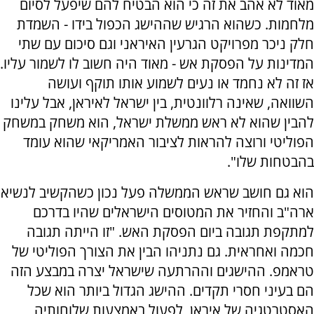
מאוד לא אהב את זה כי הוא הבטיח להם שיפעל לסיום
מלחמות. כשהוא הרגיש שההישג הכפול בידו - השמדת
חלק ניכר מפרויקט הגרעין האיראני וגם סיכום עם שתי
המדינות על הפסקת אש - מאוד היה חשוב לו לשמור עליו.
אז זה לא נחמד או נעים לשמוע אותו תוקף ועושה
השוואה, שאינה רלוונטית, בין ישראל לאיראן, אבל עלינו
להבין שהוא לא ראש ממשלת ישראל, הוא משחק במשחק
הפוליטי ורוצה להראות לציבור האמריקאי שהוא עומד
בהבטחות שלו".
הוא גם חושב שראש הממשלה פעל נכון כשהקשיב לנשיא
ארה"ב והחזיר את המטוסים הישראלים שהיו בדרכם
למתקפת תגובה ביום הפסקת האש. "זו הייתה תגובה
חכמה ואחראית. גם נתניהו הבין את הצורך הפוליטי של
טראמפ. ההישגים וההרתעה שישראל יצרה במבצע הזה
הם בעיני חסרי תקדים. ההישג הגדול ביותר הוא שכל
האסטרטגיה של איראן, לפעול באמצעות שלוחותיה