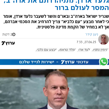
גלעד ארדן: נתניהו רתם את ארה"ב,
המסר לעולם ברור
שגריר ישראל בארה"ב ובאו"ם והשר לשעבר גלעד ארדן, אומר
כי לאחר מבצע "עם כלביא" צריך להרחיב את הסכמי אברהם,
אך לא במחיר של הקמת מדינה פלסטינית.
ניצן קידר
2 דקות
27.06.25, 7:33
בנימין נתניהו
גלעד ארדן
דונלד טראמפ
מבצע עם כלביא