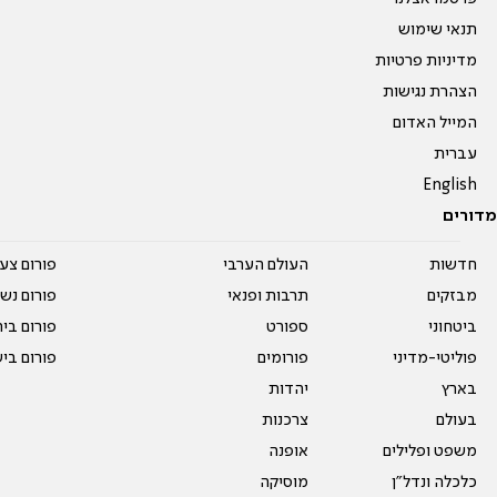
תנאי שימוש
מדיניות פרטיות
הצהרת נגישות
המייל האדום
עברית
English
מדורים
חדשות
העולם הערבי
פורום צע
מבזקים
תרבות ופנאי
פורום נשו
ביטחוני
ספורט
פורום בי
פוליטי-מדיני
פורומים
פורום בי
בארץ
יהדות
בעולם
צרכנות
משפט ופלילים
אופנה
כלכלה ונדל"ן
מוסיקה