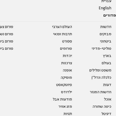
עברית
English
מדורים
חדשות
העולם הערבי
פורום צע
מבזקים
תרבות ופנאי
פורום נשו
ביטחוני
ספורט
פורום בי
פוליטי-מדיני
פורומים
פורום בי
בארץ
יהדות
בעולם
צרכנות
משפט ופלילים
אופנה
כלכלה ונדל"ן
מוסיקה
דעות
פיוטקאסט
חדשות המגזר
ילדודס
אוכל
מודעות אבל
כיפה שחורה
מזג אוויר
דיגיטל
תגיות