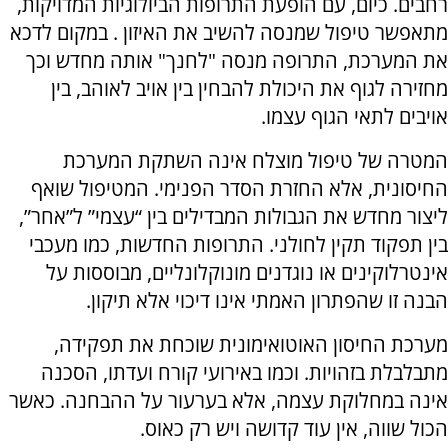
רחבים. כיום, עם הופעת התרופות הביולוגיות המדויקות,
מתאפשר טיפול שמנסה להשיב את האיזון . במקום לדכא
את המערכת, התרופה מנסה "לחנך" אותה מחדש וכך
מחזירה לגוף את היכולת להבחין בין אויב לאוהב, בין
אויבים לתאי הגוף עצמו.
המטרה של טיפול מוצלח אינה השתקת המערכת
החיסונית, אלא החזרת הסדר הפנימי. המטיפול שואף
ליצור מחדש את הגבולות המבדילים בין “עצמי” ל”אחר”,
בין תפקוד תקין לחולני. התרופות החדשות, כמו מעכבי
אינטרלוקינים או נוגדנים מונוקלונליים, מבוססות על
הבנה זו שהפתרון האמתי אינו דיכוי אלא תיקון.
מערכת החיסון האוטואימונית שוכחת את תפקידה,
מתבלבלת בזהויות. וכמו באירועי קורח ועדתו, הסכנה
אינה במחלוקת עצמה, אלא בערעור על ההבחנה. כאשר
הכול שווה, אין עוד קדושה ויש רק כאוס.