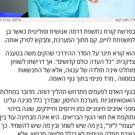
ד"ר חנה קטן
צילום: ערוץ 7
בפרשת קורח נחשפת דרמה אנושית ופוליטית כאשר בן
למשפחת לויים, קם מתוך המערכת, ומבקש לפרק אותה.
הוא קורא תיגר על הסדר ההיררכי שהקים משה בטענה
צדקנית: "כל העדה כולם קדושים". אך דרישתו לשוויון
מוחלט אינה תולדה של ענווה, אלא של התנשאות
במסווה , מרד פנימי בתוך גוף האומה.
בגוף האדם לפעמים מתרחש תהליך דומה. מדובר במחלות
האוטואימוניות .מערכת החיסון, שבדרך כלל מגינה עלינו
מפני אויבים חיצוניים כמו וירוסים וחיידקים, שוגה בזיהוי
ותוקפת את תאי הגוף הבריאים. היא אינה מבחינה עוד בין
“עצמי” ל“זר”, בין מה שיש לשמר ובין מה שיש להשמיד. כך
נוצרת מחלה פנימית לא בגלל פלישה מבחוץ, אלא