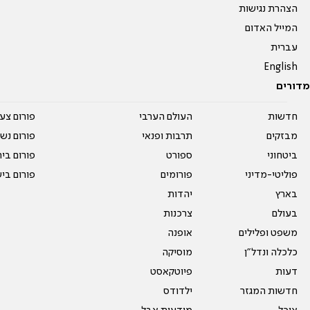
הצהרת נגישות
המייל האדום
עברית
English
מדורים
חדשות
העולם הערבי
פורום צע
מבזקים
תרבות ופנאי
פורום נשו
ביטחוני
ספורט
פורום בי
פוליטי-מדיני
פורומים
פורום בי
בארץ
יהדות
בעולם
צרכנות
משפט ופלילים
אופנה
כלכלה ונדל"ן
מוסיקה
דעות
פיוטקאסט
חדשות המגזר
ילדודס