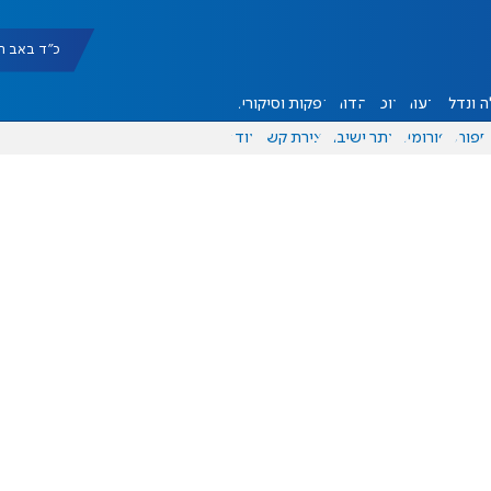
כ"ד באב תשפ"ו |
 ונדל"ן
דעות
אוכל
יהדות
הפקות וסיקורים
ספורט
פורומים
אתר ישיבה
יצירת קשר
עוד