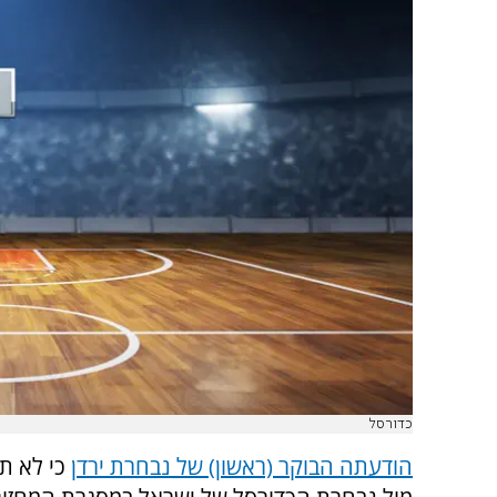
כדורסל
הודעתה הבוקר (ראשון) של נבחרת ירדן
כי לא ת