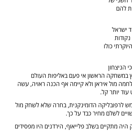
 השני של
 עלולה לעלות להם
וד ישראל
תקבל ניצחון טכני של 0:20, ירדן לא רק תקבל 0 נקודות
וקרתי כולו
י הניצחון
ץ במשחקה הראשון אי פעם באליפות העולם
חמה מול איראן ולא קיימה אף הכנה ראויה, עשה
עוד יותר קל.
ש לרפובליקה הדומינקנית, בחרה שלא לשחק מול
ויים לשלם מחיר כבד על כך.
 היה מתקיים בשלב פלייאוף, הירדנים היו מפסידים