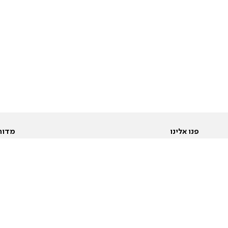
פנו אלינו
מדור
אודות
Pусский
חד
יצירת קשר
عربية
מב
פרסמו אצלנו
בי
תנאי שימוש
פו
מדיניות פרטיות
בא
הצהרת נגישות
בע