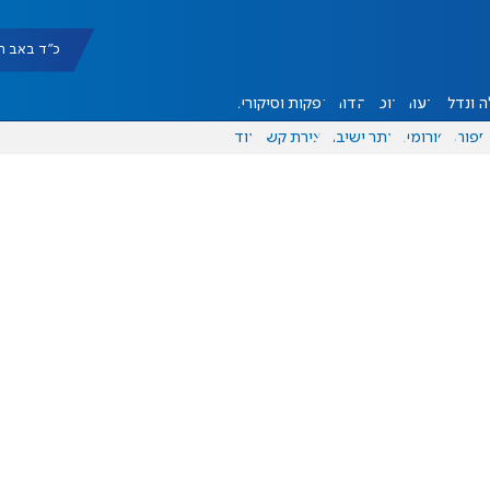
כ"ד באב תשפ"ו |
 ונדל"ן
דעות
אוכל
יהדות
הפקות וסיקורים
ספורט
פורומים
אתר ישיבה
יצירת קשר
עוד