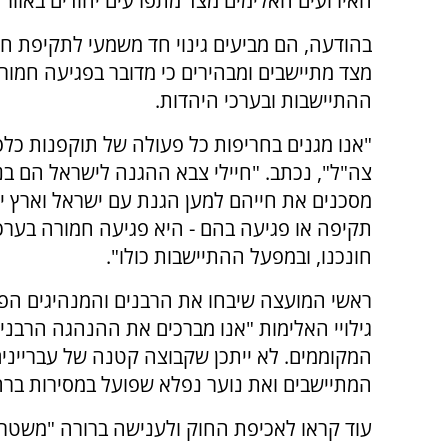
האירועים האלימים מצד מתפרעים יהודים באזור ב
בהודעה, הם מביעים גינוי חד משמעי לתקיפת חי
מצד מתיישבים ומבהירים כי מדובר בפגיעה חמור
ההתיישבות ובערכי היהדות.
"אנו מגנים בחריפות כל פעולה של תוקפנות כלפי
צה"ל", נכתב. "חיילי צבא ההגנה לישראל הם בני
מסכנים את חייהם למען הגנת עם ישראל וארץ י
תקיפה או פגיעה בהם - היא פגיעה חמורה בערכ
חונכנו, ובמפעל ההתיישבות כולו".
ראשי המועצה שיבחו את הרבנים והמנהיגים הפו
גילויי האלימות "אנו מברכים את ההנהגה הרבנ
המקוממים. לא ייתכן שקבוצה קטנה של עברייני
המתיישבים ואת נוער נפלא שפועל במסירות ברח
עוד קראו לאכיפת החוק ולענישה ברורה "משטרת