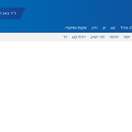
כ"ד באב תשפ"ו |
 ונדל"ן
דעות
אוכל
יהדות
הפקות וסיקורים
ספורט
פורומים
אתר ישיבה
יצירת קשר
עוד