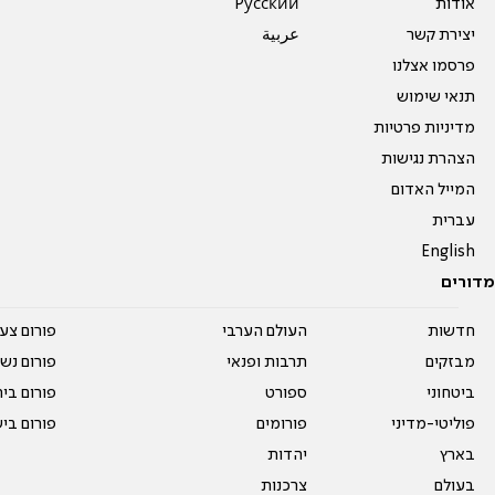
אודות
Pусский
יצירת קשר
عربية
פרסמו אצלנו
תנאי שימוש
מדיניות פרטיות
הצהרת נגישות
המייל האדום
עברית
English
מדורים
חדשות
העולם הערבי
פורום צע
מבזקים
תרבות ופנאי
פורום נשו
ביטחוני
ספורט
פורום בי
פוליטי-מדיני
פורומים
פורום בי
בארץ
יהדות
בעולם
צרכנות