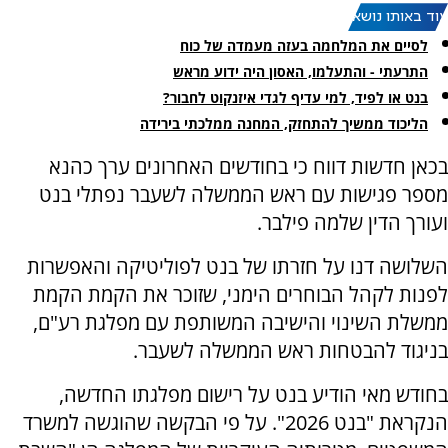
עוד באותו נושא:
לסיים את המלחמה בעזה מעמדה של כוח
התרעתי - והתעלמו, האסון היה ידוע מראש
בנט או לפיד, למי עדיף לגדי איזנקוט לחבור?
הליכוד ממשיך להתחזק, המחנה ממלכתי בירידה
בכאן חדשות דווח כי בחודשים האחרונים ערך כהנא
מספר פגישות עם ראש הממשלה לשעבר נפתלי בנט
ועורך הדין שלמה פילבר.
השלושה דנו על חזרתו של בנט לפוליטיקה והאפשרות
לפנות לקהל הבוחרים הימני, שזוכר את הקמת הקמת
ממשלת השינוי והישיבה המשותפת עם מפלגת רע"ם,
בניגוד להבטחות ראש הממשלה לשעבר.
בחודש מאי הודיע בנט על רישום מפלגתו החדשה,
הנקראת "בנט 2026". על פי הבקשה שהוגשה למשרד