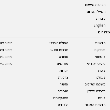
הצהרת נגישות
המייל האדום
עברית
English
מדורים
חדשות
העולם הערבי
פורום צע
מבזקים
תרבות ופנאי
פורום נשו
ביטחוני
ספורט
פורום בי
פוליטי-מדיני
פורומים
פורום בי
בארץ
יהדות
בעולם
צרכנות
משפט ופלילים
אופנה
כלכלה ונדל"ן
מוסיקה
דעות
פיוטקאסט
חדשות המגזר
ילדודס