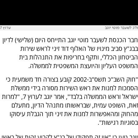
ח"כ לשעבר מוטי יוגב
ערוץ 7
חבר הכנסת לשעבר מוטי יוגב התייחס היום (שלישי) לדיון
בבג"ץ סביב מינויו של האלוף דוד זיני לראש שירות
הביטחון הכללי, ותקף בחריפות את התנהלות בית
המשפט העליון והיועצת המשפטית לממשלה.
"חוק השב"כ תשס"ב-2002 קובע בצורה חד משמעית כי
הסמכות למנות את ראש השירות מסורה בידי ממשלת
ישראל וראש הממשלה בלבד", אמר יוגב לערוץ 7, "למרות
זאת, השופט עמית, שבראשותו מתנהל הדיון, מתעלם
מהחוק ומהאפשרות למנות את זיני תוך הגבלת עיסוקו
בסוגיות רגישות".
יוגב טען כי "אין זה תפקידו של בג"ץ לקבוע זהות של ראשי