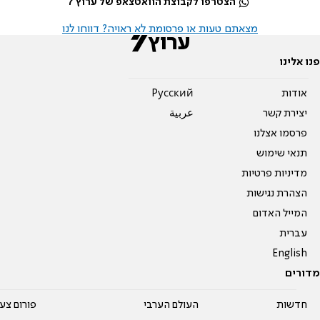
הצטרפו לקבוצת הוואטצאפ של ערוץ 7
מצאתם טעות או פרסומת לא ראויה? דווחו לנו
פנו אלינו
אודות
Pусский
יצירת קשר
عربية
פרסמו אצלנו
תנאי שימוש
מדיניות פרטיות
הצהרת נגישות
המייל האדום
עברית
English
מדורים
חדשות
העולם הערבי
פורום צע