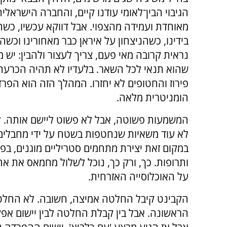
הגיבוי הבין־לאומי עודנו קיים, והחברה הישראלי
מאוחדת ועמידה מהצפוי. אבל דווקא עכשיו, כש
בידינו, כשהניצחון על איראן כבר מאחורינו וכש
נראית קרובה מאי פעם, צריך לעצור ולהבין: יש 
שהוא תנאי לכל השאר. בלעדיו לא תהיה הכרעה,
פירוז והחטופים לא יחזרו. המהלך הזה הוא הפר
הומניטרית מלאה.
המשמעות פשוטה, אבל לא פשוט ליישם אותה. ל
לא עוד משאיות שנחטפות בשטח על ידי מחבלים, 
במקום זאת יצירת מתחמים סטריליים מוגנים, בפיק
ותרופות. כך, ורק כך, נוכל לשלול מחמאס את א
על האוכלוסייה האזרחית.
הקבינט קיבל החלטה אמיצה, חשובה. לא הח
הראשונה. אבל בין קבלת החלטה לבין יישום אפק