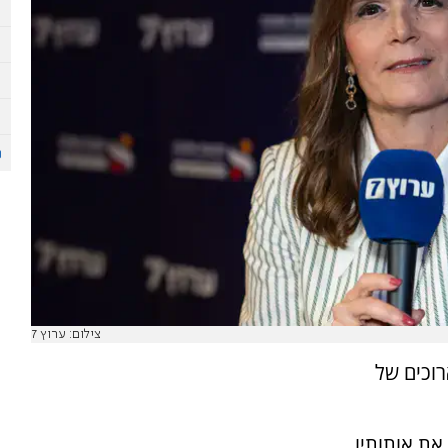
צילום: ערוץ 7
רוכים של
את אותותיו,