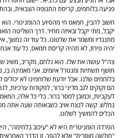
אבל אז הגיע מבצע 'עם כלביא'. יישום ההפרדה נ
פגיעה בלוחמים, קריסת התנופה הצבאית, ובהתא
חשוב להבין, חמאס חי מהסיוע ההומניטרי. הוא 
יקבל, מתי יקבל ובאיזה מחיר. דרך השליטה הזא
מתנגדיו ומשמר את שלטונו. כל עוד זה נמשך, אין
יהיה פירוז, לא תהיה קריסת חמאס, כל עוד אנחנ
צה"ל עושה את שלו. הוא נלחם, מקריב, משיג ש
חושף תשתיות ומנטרל איומים. אני מאמינה בו, 
בלוחמים שלנו. אבל יודעת שלוחמינו לא יכולים ל
הם זקוקים לגב מדיני ברור, לפקודות ערכיות, לנח
לעקביות, וכמובן למסר ברור. בלי כל אלה, המאמ
נחלש. קשה לנצח אויב כשבאותה שעה אתה מס
הכלים להמשיך לשלוט.
הפרדה הומניטרית היא לא "עיכוב בלחימה", היא
"חולשה מוסרית" אלא להפך. זו הדרך האחראית,