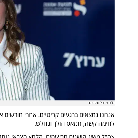
ח”כ מיכל וולדיגר
אנחנו נמצאים ברגעים קריטיים. אחרי חודשים א
לחימה קשה, חמאס הולך ונחלש.
צה"ל משיג הישגים מרשימים, הלחץ הצבאי נותן 