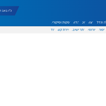
כ"ו באב תשפ"ו |
 ונדל"ן
דעות
אוכל
יהדות
הפקות וסיקורים
ספורט
פורומים
אתר ישיבה
יצירת קשר
עוד