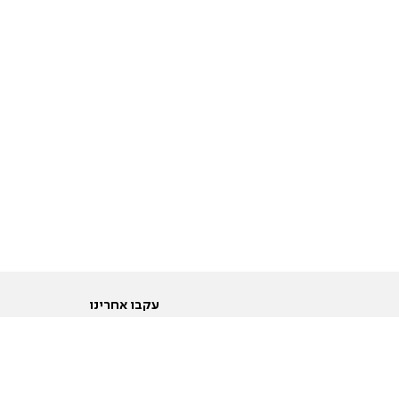
עקבו אחרינו
ות
טוויטר
ם הריון ולידה
פייסבוק
ום לקראת נישואין וזוגיות
אינסטגרם