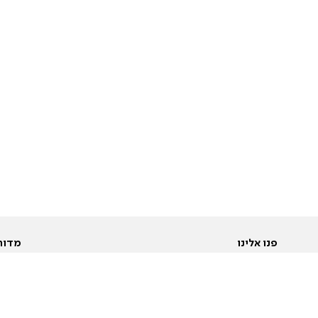
פנו אלינו
מדור
אודות
Pусский
חד
יצירת קשר
عربية
מב
פרסמו אצלנו
בי