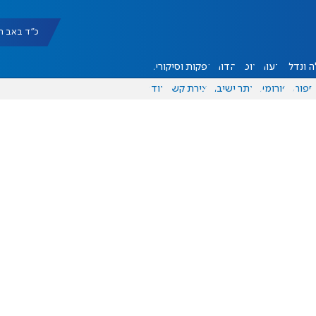
כ"ד באב תשפ"ו |
 ונדל"ן
דעות
אוכל
יהדות
הפקות וסיקורים
ספורט
פורומים
אתר ישיבה
יצירת קשר
עוד