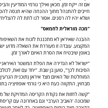
אם זה ייקח זמן. מכאן ואילך גורמי המודיעין והבי
חייבים להתנהל מתוך ההנחה שהיא תנסה להפת
ושלא יהיו לה רסנים. אסור לנו לתת לה להצליח"
"מכה מוראלית לחמאס"
ההבנה שאיראן לא מתכננת לזנוח את השאיפות 
המקצוע. עובדה זו מעוררת את השאלה מדוע יש
באופן שיבטיח את הסרת האיום לאורך זמן.
"ישראל לא הגדירה את הפלת המשטר האיראני 
הסיבות לכך", טוען בן שבת. "יחד עם זאת, לכול
המוחלטת של האיום מצד איראן (תוכנית הגרעין 
מבחוץ, התקווה כעת היא כי גורמי אופוזיציה בתו
"קשה לחזות את נקודת הקריסה המדויקת של מע
שמכונה 'האביב הערבי' וגם באחרונה עם קרי
הקצרה מצד כוחות האופוזיציה. רק לאחר מע