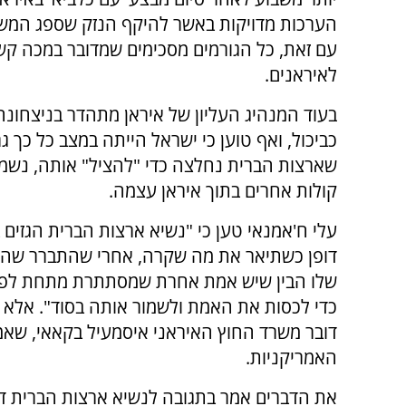
הערכות מדויקות באשר להיקף הנזק שספג המש
עם זאת, כל הגורמים מסכימים שמדובר במכה ק
לאיראנים.
בעוד המנהיג העליון של איראן מתהדר בניצחונה
כביכול, ואף טוען כי ישראל הייתה במצב כל כך ג
שארצות הברית נחלצה כדי "להציל" אותה, נשמ
קולות אחרים בתוך איראן עצמה.
עלי ח'אמנאי טען כי "נשיא ארצות הברית הגזים 
דופן כשתיאר את מה שקרה, אחרי שהתברר שההג
שלו הבין שיש אמת אחרת שמסתתרת מתחת לפני 
כדי לכסות את האמת ולשמור אותה בסוד". אלא 
דובר משרד החוץ האיראני איסמעיל בקאאי, שאמ
האמריקניות.
את הדברים אמר בתגובה לנשיא ארצות הברית דו