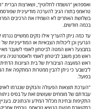
ואספהאן "הושמדו לחלוטין", ושארצות הברית "ה
טראמפ בתורו הגיב להערכה מודיעינית שפורסמה
בשלושת האתרים לא השמידו את הרכיבים המרכזי
בכמה חודשים.
עד כמה ניתן להעריך אילו נזקים ממשיים נגרמו 
הגרעין וכן ליכולות הצבאיות או המודיעיניות של 
במבצע? ראש המטה לביטחון לאומי לשעבר מאיר
ראש מכון משגב לביטחון לאומי ולאסטרטגיה ציוני
ראש המועצה הציבורית של בית הציונות הדתית,
ל'בשבע' כי ניתן להבין ממטרות המתקפה את הנ
בפועל.
"הערכת תוצאות הפעולה והנזקים שנגרמו לאויב 
עבודתם של מומחים שעושים זאת על בסיס ניתו
התקיפות ובחינת מכלול המידע והנתונים. בעניין
בתקשורת מטעם הנשיא טראמפ, גורמים אמריקני