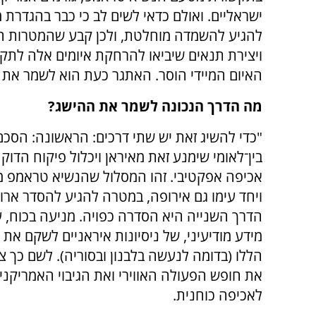
ישראליים. ואולם כדאי לשים לב כי כבר בהגדרת
להגיע להשמדה מוחלטת, ולכן קבע שהמטרות הן
ויצירת תנאים שיביאו להרחקת איומים אלה לתקו
האיום המיידי הוסר. האתגר כעת הוא לשמר את ה
מה הדרך הנכונה לשמר את ההישג?
"כדי להשיג זאת יש שתי דרכים: הראשונה: הסכם 
בין־לאומי שימנע זאת מאיראן ויכלול פיקוח הדוק ו
אכיפה אפקטיבי. זהו המסלול שהנשיא טראמפ מכו
ויחד עימו גם אירופה, במטרה להגיע להסדר ארוך
הדרך השנייה היא הסדרה כפויה. מניעה בכוח, ע
מידע מודיעיני, של ניסיונות איראניים לשקם את
הללו (בדומה לנעשה בלבנון ובסוריה). לשם כך צ
את חופש הפעולה האווירי ואת הגיבוי האמריקני ו
לאכיפה כוחנית.