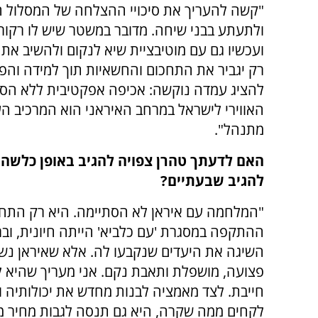
"קשה להעריך את סיכויי ההצלחה של המסלול הה
ולתעתע בבני שיחה. מדובר במשטר שיש לו רקור
ועכשיו גם עם מוטיבציית שיא לנקום ולהשיב את כ
רק יגביר את התחכום והחשאיות תוך למידה וה
להציג עמדה נוקשה: אכיפה אפקטיבית ללא הס
האווירי לישראל במרחב האיראני הוא המרכיב ה
מתנהל".
האם לדעתך טהרן צפויה להגיב באופן כלשה
להגיב שבעתיים?
"המלחמה עם איראן לא הסתיימה. היא רק התחי
ההתקפה במסגרת 'עם כלביא' הייתה חיונית, וב
השיגה את היעדים שנקבעו לה. אלא שאיראן נש
פצועה, מושפלת ותאבת נקם. אני מעריך שהיא 
חייבת. לצד מאמציה לבנות מחדש את יכולותיה ו
לקחים ממה שקרה, היא גם תנסה לגבות מחיר מ