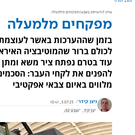
מצב תורני
ערוץ 7
העיתון בשבע
מפקחים מלמעלה
מפקחים מלמעלה
בזמן שההערכות באשר לעוצמת ה
לכולם ברור שהמוטיבציה האיראנ
עוד בטרם נפתח ציר משא ומתן ל
להפנים את לקחי העבר: הסכמים
מלווים באיום צבאי אפקטיבי
ניצן קידר
3.07.25, 10:41
ניצן קידר
בשבע 1152