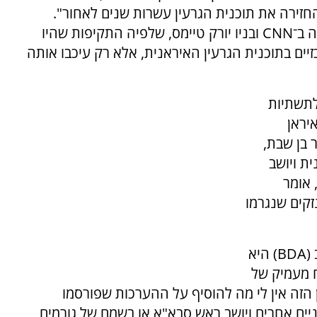
חזירה את תוכנית הגרעין עשרות שנים לאחור".
 ב־
CNN
ובניו יורק טיימס, שלפיה התקיפות שהיו
ים בתוכנית הגרעין האיראנית, אלא רק עיכבו אותה
לתשתיות
איראן
 בן שבת,
ת ויושב
 אומר
זקים שנגרמו
(
BDA
) היא
ח מעמיק של
 הזה אין לי מה להוסיף על ההערכות שפורסמו
ים אחרים ויושב ראש סבא"א או בשמם של גורמים