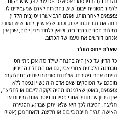
גולדברג (והתפרסמו באסיא סה-סו עמ' 47), שיש מקום
ללמוד מסוגיית ייבום, שיש נחת רוח לאדם שמעמידים לו
צאצאים לאחר מותו. ואולם הרב אשר וייס (בית הלל י)
דחה את דבריו בחריפות, וכתב שלא שייך לומר שיש מצוות
גמילות חסדים בדבר כזה, ושאין ללמוד מדין ייבום, שכן אין
אנחנו דורשים את טעמו של הכתוב.
שאלת ייחוס הוולד
כל הדיון עד כאן היה בהנחה שילד כזה אכן מתייחס
מבחינה הלכתית אחרי אביו, גם אם התחלת ההיריון
הייתה אחרי פטירתו. אולם גם סוגיה זו שנויה במחלוקת:
מוסכם על הפוסקים שאם אדם היה נשוי ונפטר ללא
צאצאים, באופן שאלמנתו תהיה זקוקה לייבום או לחליצה,
אין היריון שהתחיל אחרי פטירתו פוטר אותה מייבום או
חליצה. הסיבה לכך היא שלא ייתכן שברגע הפטירה
האישה תהיה חייבת בייבום או חליצה, ולאחר מכן (אפילו