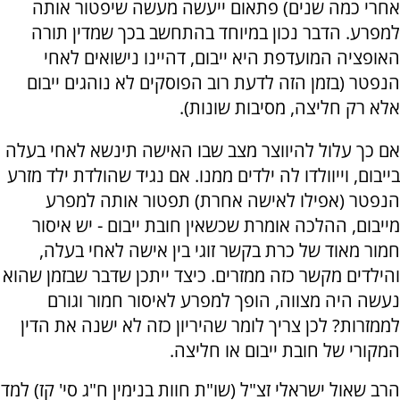
אחרי כמה שנים) פתאום ייעשה מעשה שיפטור אותה
למפרע. הדבר נכון במיוחד בהתחשב בכך שמדין תורה
האופציה המועדפת היא ייבום, דהיינו נישואים לאחי
הנפטר (בזמן הזה לדעת רוב הפוסקים לא נוהגים ייבום
אלא רק חליצה, מסיבות שונות).
אם כך עלול להיווצר מצב שבו האישה תינשא לאחי בעלה
בייבום, וייוולדו לה ילדים ממנו. אם נגיד שהולדת ילד מזרע
הנפטר (אפילו לאישה אחרת) תפטור אותה למפרע
מייבום, ההלכה אומרת שכשאין חובת ייבום - יש איסור
חמור מאוד של כרת בקשר זוגי בין אישה לאחי בעלה,
והילדים מקשר כזה ממזרים. כיצד ייתכן שדבר שבזמן שהוא
נעשה היה מצווה, הופך למפרע לאיסור חמור וגורם
לממזרות? לכן צריך לומר שהיריון כזה לא ישנה את הדין
המקורי של חובת ייבום או חליצה.
הרב שאול ישראלי זצ"ל (שו"ת חוות בנימין ח"ג סי' קז) למד