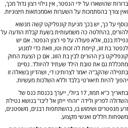
ברורות שהושארו על ידי הנפטר, אין גילוי רצון גדול מכך,
ואין צורך בהסתמכות על השערות ואסמכתאות חיצוניות.
נוסף על כך, יש בכך מניעת קונפליקט קשה מנשוא
להורים, בהחלטה כה משמעותית בשעת קבלת הודעה על
נפילת בנם, אלא פעולה על פי רצון הנפטר. אם יש
לנפטר בת זוג, קיימת לה זכות וטו, וזאת כדי למנוע
קונפליקט בין ההורים לבין בת הזוג. אם כן הצעת החוק
מתכללת גם את טובת הילד שעתיד להיוולד. נסיים
בתפילה שהקב"ה יאמר לצרותינו די, ושהדיון בשאלה זו
יהפוך להיות תיאורטי בלבד וללא השלכות מעשיות.
בתאריך כ"א תמוז, 17 ביולי, ייערך בכנסת כנס של
השדולה לפריון ולידה "והחי ייתן אל ליבו" בנושא נטילת
זרע מנפטרים ושימוש בו, בהשתתפות רבנים, משפטנים,
משפחות חללים ואנשי מקצוע.