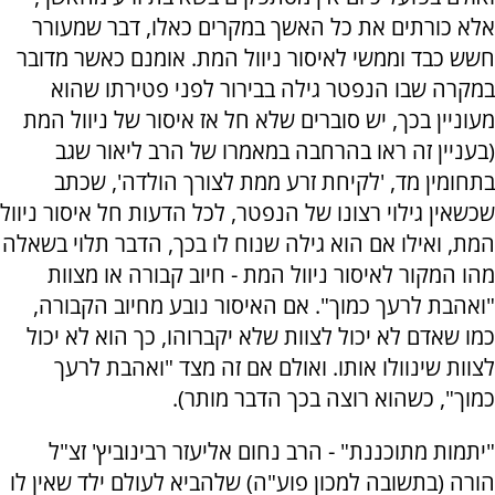
אלא כורתים את כל האשך במקרים כאלו, דבר שמעורר
חשש כבד וממשי לאיסור ניוול המת. אומנם כאשר מדובר
במקרה שבו הנפטר גילה בבירור לפני פטירתו שהוא
מעוניין בכך, יש סוברים שלא חל אז איסור של ניוול המת
(בעניין זה ראו בהרחבה במאמרו של הרב ליאור שגב
בתחומין מד, 'לקיחת זרע ממת לצורך הולדה', שכתב
שכשאין גילוי רצונו של הנפטר, לכל הדעות חל איסור ניוול
המת, ואילו אם הוא גילה שנוח לו בכך, הדבר תלוי בשאלה
מהו המקור לאיסור ניוול המת - חיוב קבורה או מצוות
"ואהבת לרעך כמוך". אם האיסור נובע מחיוב הקבורה,
כמו שאדם לא יכול לצוות שלא יקברוהו, כך הוא לא יכול
לצוות שינוולו אותו. ואולם אם זה מצד "ואהבת לרעך
כמוך", כשהוא רוצה בכך הדבר מותר).
"יתמות מתוכננת" - הרב נחום אליעזר רבינוביץ' זצ"ל
הורה (בתשובה למכון פוע"ה) שלהביא לעולם ילד שאין לו