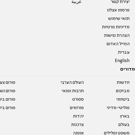
יצירת קשר
عربية
פרסמו אצלנו
תנאי שימוש
מדיניות פרטיות
הצהרת נגישות
המייל האדום
עברית
English
מדורים
חדשות
העולם הערבי
פורום צע
מבזקים
תרבות ופנאי
פורום נשו
ביטחוני
ספורט
פורום בי
פוליטי-מדיני
פורומים
פורום בי
בארץ
יהדות
בעולם
צרכנות
משפט ופלילים
אופנה