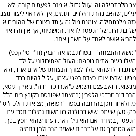
אב מלכתחילה זהו עוול גדול. אומנם לפעמים קורה, לא
עלינו, שהאב נהרג והילדים יתומים, אך לא ראוי ליצור מצב
כזה מלכתחילה. אומנם מול זה עומד רצונם של ההורים או
של בת הזוג של הנפטר לראות המשכיות, אך אין זה ראוי
להביא אושר לאחד על חשבון אחר.
"משא ההנצחה" - בשו"ת במראה הבזק (ח"ד סי' קכט)
העלו בעיה אתית נוספת: העול הפסיכולוגי על ילד
שיתברר לו שהוא נולד לצורך הנצחתו של אדם אחר, ולא
מכיוון שרצו אותו כאדם בפני עצמו, עלול להיות כבד
מנשוא. הוא בעצם משמש כ"אנדרטה חיה". מאידך גיסא,
הרב ד"ר מרדכי הלפרין (במאמר שפורסם בקובץ בית הלל
ט, ולאחר מכן בהרחבה בספרו 'רפואה, מציאות והלכה' סי'
כה) טען שייתכן שיש בהולדה כזו משום גמילות חסד עם
הנפטר, במיוחד אם הוא גילה את דעתו שהוא חפץ בכך.
הוא הסתמך גם על דברים שאמר הרב זלמן נחמיה