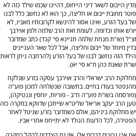
מדין הייבום לשאר דיני הייחוס, דהיינו שכמו שילד כזה לא
פוטר מחובת ייבום או חליצה, כך הוא לא נחשב כלל לבנו
של בעל הזרע, ואינו אסור להינשא לקרובותיו מאביו, לא
יורש אותו וכדומה. לעומת זאת הרב שלמה זלמן אוירבך
זצ"ל (שו"ת מנחת שלמה תניינא סי' קכד) כתב שמדובר
בדין מיוחד של ייבום וחליצה, אבל לכל שאר העניינים
הילד הזה נחשב לבנו של בעל הזרע (להרחבה ניתן לראות
שו"ת שאגת כהן ח"א סי' יא).
מחלוקת הרב ישראלי והרב אוירבך עסקה בזרע שנלקח
מהנפטר בעודו בחיים. בתשובה שנשלחה למכון פוע"ה
(פורסמה בשו"ת פוע"ה ח"ב - פוריות, יוחסין וגנטיקה),
טען הרב יעקב אריאל שליט"א שייתכן שדווקא במקרה כזה
יש מחלוקת ביניהם, אולם כשמדובר בזרע שניטל לאחר
הפטירה, לכל הדעות הנולד לא יתייחס אחרי אביו.
אם אכן נכונים דברים אלו, אזי גם הצדדים להקל במקרה