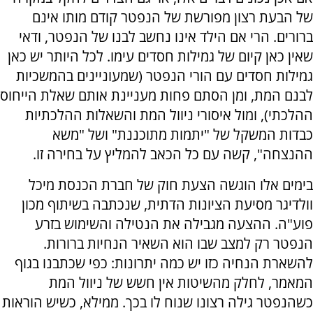
של הבעת רצון מפורשת של הנפטר קודם מותו אינם
ברורים. הרי אם הילד אינו נחשב לבנו של הנפטר, ודאי
שאין כאן קיום של גמילות חסדים עימו. לכל היותר יש כאן
גמילות חסדים עם הורי הנפטר (שמעוניינים בהמשכיות
לבנם המת, ומן הסתם פחות מעניינת אותם שאלת הייחוס
ההלכתי), ומול איסורי ניוול המת והשאלות ההלכתיות
כבדות המשקל של "יתמות מתוכננת" ושל "משא
ההנצחה", קשה עם כל הכאב להמליץ על בחירה זו.
בימים אלו הוגשה הצעת חוק של חברת הכנסת מיכל
וולדיגר מסיעת הציונות הדתית, שנכתבה בשיתוף מכון
פוע"ה. ההצעה מגבילה את הנטילה והשימוש בזרע
הנפטר רק למצב שבו הוא השאיר הנחיות ברורות.
להשארת הנחיה כזו יש כמה יתרונות: כפי שכתבנו בגוף
המאמר, לחלק מהשיטות אין חשש של ניוול המת
כשהנפטר גילה רצונו שנוח לו בכך. ממילא, כשיש הוראות