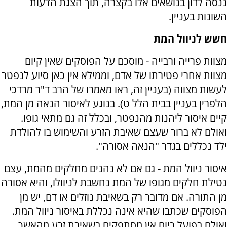
ננסה לדון בנושאים אלו בקצרה, תוך הצגת הדעות
השונות בעניין.
חשש לניוול המת
מצוות פרייה ורבייה - מוסכם על הפוסקים שאין קיום
מצוות אחרי פטירתו של אדם, וממילא אין כאן סיוע לנפטר
לעשות מצווה (בעניין זה, ראו מאמרו של הרב ד"ר מרדכי
הלפרין בעניין בבית הלל ט). בנוגע לאיסור הנאה מן המת,
קיים איסור ליהנות מהנפטר, ובכלל זה גם מתאי גופו.
ואולם לא ברור שעצם שאיבת הזרע והשימוש בו להולדת
ילד נכללים בגדר "הנאה אסורה".
איסור ניוול המת - גם אם לא נהנים מחלקים מהמת, עצם
נטילת חלקים מגופו של המת נחשבת לניוולו, והיא אסורה
מן התורה. אם מדובר רק בשאיבת נוזלים או דם, יש מן
הפוסקים שכתבו שהיא אינה נכללת באיסור ניוול המת.
ואולם בפועל כיום אין מסתפקים בשאיבת זרע מהאשך,