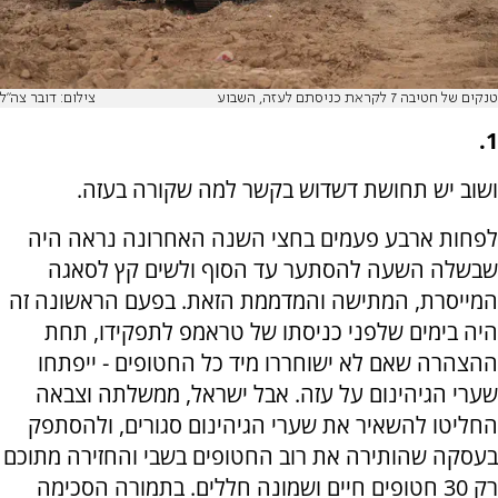
טנקים של חטיבה 7 לקראת כניסתם לעזה, השבוע
צילום: דובר צה"ל
1.
ושוב יש תחושת דשדוש בקשר למה שקורה בעזה.
לפחות ארבע פעמים בחצי השנה האחרונה נראה היה
שבשלה השעה להסתער עד הסוף ולשים קץ לסאגה
המייסרת, המתישה והמדממת הזאת. בפעם הראשונה זה
היה בימים שלפני כניסתו של טראמפ לתפקידו, תחת
ההצהרה שאם לא ישוחררו מיד כל החטופים - ייפתחו
שערי הגיהינום על עזה. אבל ישראל, ממשלתה וצבאה
החליטו להשאיר את שערי הגיהינום סגורים, ולהסתפק
בעסקה שהותירה את רוב החטופים בשבי והחזירה מתוכם
רק 30 חטופים חיים ושמונה חללים. בתמורה הסכימה