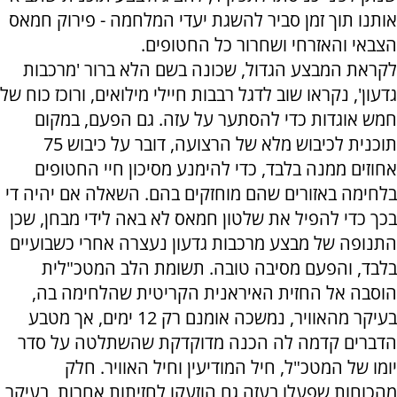
אותנו תוך זמן סביר להשגת יעדי המלחמה - פירוק חמאס
הצבאי והאזרחי ושחרור כל החטופים.
לקראת המבצע הגדול, שכונה בשם הלא ברור 'מרכבות
גדעון', נקראו שוב לדגל רבבות חיילי מילואים, ורוכז כוח של
חמש אוגדות כדי להסתער על עזה. גם הפעם, במקום
תוכנית לכיבוש מלא של הרצועה, דובר על כיבוש 75
אחוזים ממנה בלבד, כדי להימנע מסיכון חיי החטופים
בלחימה באזורים שהם מוחזקים בהם. השאלה אם יהיה די
בכך כדי להפיל את שלטון חמאס לא באה לידי מבחן, שכן
התנופה של מבצע מרכבות גדעון נעצרה אחרי כשבועיים
בלבד, והפעם מסיבה טובה. תשומת הלב המטכ"לית
הוסבה אל החזית האיראנית הקריטית שהלחימה בה,
בעיקר מהאוויר, נמשכה אומנם רק 12 ימים, אך מטבע
הדברים קדמה לה הכנה מדוקדקת שהשתלטה על סדר
יומו של המטכ"ל, חיל המודיעין וחיל האוויר. חלק
מהכוחות שפעלו בעזה גם הוזעקו לחזיתות אחרות, בעיקר