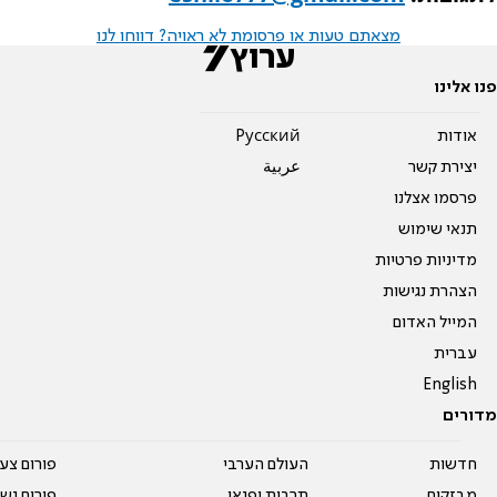
מצאתם טעות או פרסומת לא ראויה? דווחו לנו
פנו אלינו
אודות
Pусский
יצירת קשר
عربية
פרסמו אצלנו
תנאי שימוש
מדיניות פרטיות
הצהרת נגישות
המייל האדום
עברית
English
מדורים
חדשות
העולם הערבי
פורום צע
מבזקים
תרבות ופנאי
פורום נשו