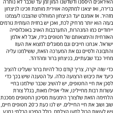
האיראנים היססנו ודשדשנו המון זמן עד שכבר לא נותרה
ברירה, ואז יצאנו למתקפה אווירית מוחצת וזכינו לניצחון
מזהיר. אז אומנם יעד הניצחון המוחלט שהצבנו לעצמנו
בעזה הוא יותר מרחיק לכת, ואכן יש בחזית העזתית גורמים
ייחודיים כמו המנהרות, התערבבות האויב באוכלוסייה
האזרחית והימצאותם של חטופים בידו, אבל לא אלמן
ישראל. אנחנו חייבים וגם מסוגלים למצוא את העוז
והתבונה ולסיים גם את המערכה הזאת, ששילמנו עליה
מחיר כבד שבעתיים, בניצחון ברור ומהדהד.
כדי שזה יקרה, צריך קודם כול להיות ברור שעלינו להציב
כיעד את כיבוש הרצועה כולה. על הטענה שיש בכך כדי
לסכן את חיי החטופים, יש להשיב שכבר שילמנו בחיי
עשרות רבות מחיילינו, אולי אפילו מאות, בגלל צורת
הלחימה הזאת שלצורך הימנעות מסיכון החטופים מסכנת
שוב ושוב את חיי החיילים. יש לנו כעת כ־20 חטופים חיים,
ויש לעשות הכול למען הצלתם, כולל הסיכון הבלתי נמנע