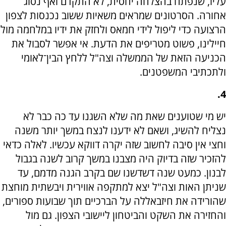
עליו, שנפתח בהצלחה יחסית, לא התקדם ואף נסוג
אחורה. הסרטונים שמראים משאיות ששוב נכנסות לצפון
הרצועה כדי ליפול לידי חמאס ולחזק את ידיו במלחמה מול
חיילינו, פשוט מטריפים את הדעת. אי אפשר לסבול את
הכניעה הזאת של הממשלה וצה"ל ללחץ הבין־לאומי
ולתכתיבי המשפטנים.
4.
יש מי שטוענים שאת מה שלא השגנו עד כה כבר לא
נצליח להשיג, ושאם לא ידענו לנצח במשך יותר משנה
וחצי אין סיבה לחשוב שזה יקרה דווקא עכשיו. לאלה כדאי
להזכיר שזה בדיוק היה מצבנו במשך קרוב לשנה בגבול
לבנון. כמעט שנה דשדשנו שם בקרב הגנה מדמם, עד
שניתן האות וצה"ל יצא למתקפה אווירית ויבשתית מוחצת
שהורידה את חיזבאללה על הברכיים תוך שבועות ספורים,
והחזירה את השקט והביטחון ליישובי הצפון. גם מול