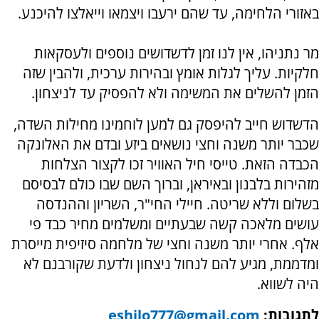
באזורי הלחימה, עד שהם ירעבו ויצמאו וייאלצו להיכנע.
מר נתניהו, אין לנו זמן לדשדושים נוספים ולעסקאות
חלקיות. עליך לגלות אומץ ובהירות ערכית, ולהבין שזה
הזמן להשלים את המשימה ולא להפסיק עד לניצחון.
הדשדוש חייב להיפסק גם למען לוחמינו מחילות השדה,
שכבר יותר משנה וחצי נושאים ביזע ובדם את האלונקה
הכבדה הזאת. טייסי חיל האוויר זכו לקצור הצלחות
מזהירות בלבנון ובאיראן, וברוך השם שבו כולם לבסיסם
בשלום וללא שריטה. חיילי החי"ר, השריון וההנדסה
עושים מלאכה קשה שבעתיים ומשלמים מחיר כבד פי
אלף. אחרי יותר משנה וחצי של מלחמה סיזיפית מייסרת
ומדממת, מגיע להם לנחול ניצחון ולדעת שקורבנם לא
היה לשווא.
לתגובות:
eshilo777@gmail.com