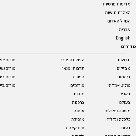
מדיניות פרטיות
הצהרת נגישות
המייל האדום
עברית
English
מדורים
חדשות
העולם הערבי
פורום צע
מבזקים
תרבות ופנאי
פורום נשו
ביטחוני
ספורט
פורום בי
פוליטי-מדיני
פורומים
פורום בי
בארץ
יהדות
בעולם
צרכנות
משפט ופלילים
אופנה
כלכלה ונדל"ן
מוסיקה
דעות
פיוטקאסט