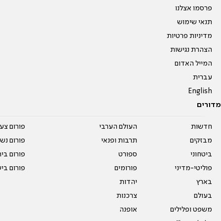
פרסמו אצלנו
תנאי שימוש
מדיניות פרטיות
הצהרת נגישות
המייל האדום
עברית
English
מדורים
חדשות
העולם הערבי
פורום צע
מבזקים
תרבות ופנאי
פורום נשו
ביטחוני
ספורט
פורום בי
פוליטי-מדיני
פורומים
פורום בי
בארץ
יהדות
בעולם
צרכנות
משפט ופלילים
אופנה