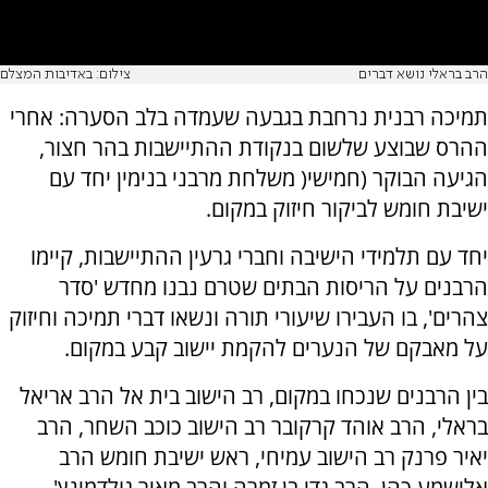
הרב בראלי נושא דברים
צילום: באדיבות המצלם
תמיכה רבנית נרחבת בגבעה שעמדה בלב הסערה: אחרי
ההרס שבוצע שלשום בנקודת ההתיישבות בהר חצור,
הגיעה הבוקר (חמישי( משלחת מרבני בנימין יחד עם
ישיבת חומש לביקור חיזוק במקום.
יחד עם תלמידי הישיבה וחברי גרעין ההתיישבות, קיימו
הרבנים על הריסות הבתים שטרם נבנו מחדש 'סדר
צהרים', בו העבירו שיעורי תורה ונשאו דברי תמיכה וחיזוק
על מאבקם של הנערים להקמת יישוב קבע במקום.
בין הרבנים שנכחו במקום, רב הישוב בית אל הרב אריאל
בראלי, הרב אוהד קרקובר רב הישוב כוכב השחר, הרב
יאיר פרנק רב הישוב עמיחי, ראש ישיבת חומש הרב
אלישמע כהן, הרב גדי בן זמרה והרב מאיר גולדמינץ'.